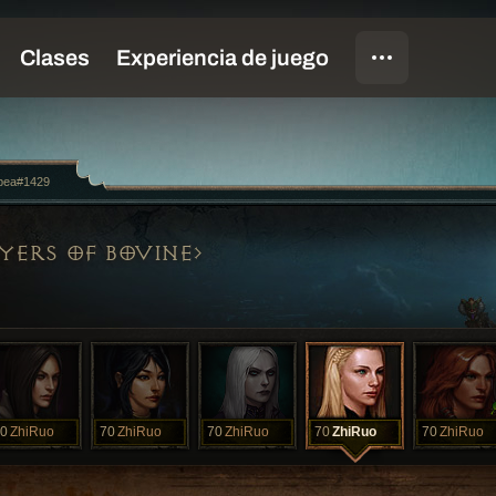
pea#1429
YERS OF BOVINE
0
ZhiRuo
70
ZhiRuo
70
ZhiRuo
70
ZhiRuo
70
ZhiRuo