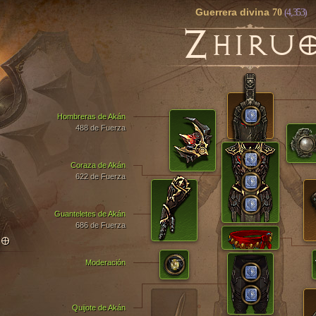
Guerrera divina
70
(4,353)
Z
HIRU
Hombreras de Akán
488 de Fuerza
Coraza de Akán
622 de Fuerza
Guanteletes de Akán
686 de Fuerza
TO
Moderación
Quijote de Akán