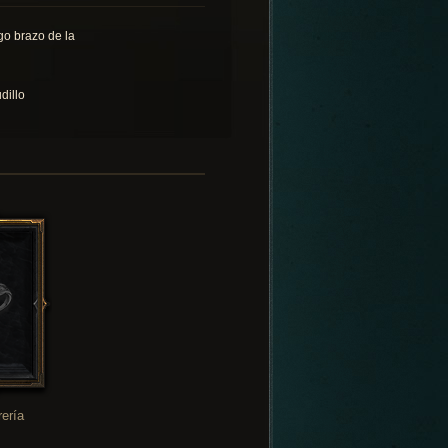
go brazo de la
dillo
rería