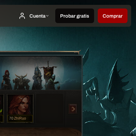
70
ZhiRuo