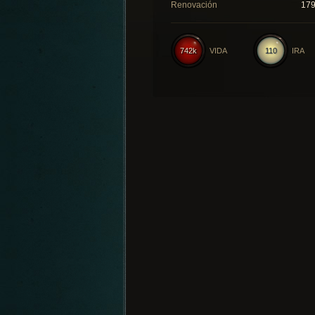
Renovación
17
742k
VIDA
110
IRA