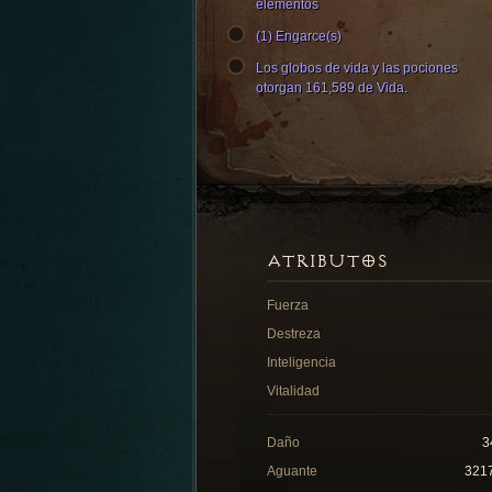
elementos
(1) Engarce(s)
Los globos de vida y las pociones
otorgan 161,589 de Vida.
ATRIBUTOS
Fuerza
Destreza
Inteligencia
Vitalidad
Daño
3
Aguante
321