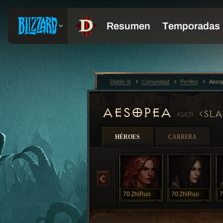
Diablo III
Comunidad
Perfiles
Aeso
AESOPEA
SLA
#1429
HÉROES
CARRERA
70
ZhiRuo
70
ZhiRuo
7