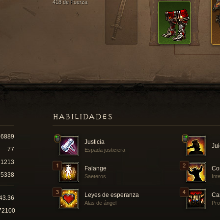
418 de Fuerza
HABILIDADES
6889
Justicia
Jui
77
Espada justiciera
1213
Falange
Co
5338
Saeteros
Int
Leyes de esperanza
Ca
43.36
Alas de ángel
Pro
72100