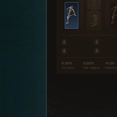
0.00%
0.00%
+0.00
Oro extra
Obj. mágicos
Experien