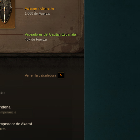
Falange inclemente
1,000 de Fuerza
Vadeadores del Capitán Escarlata
467 de Fuerza
Ver en la calculadora
cio
ndena
emperancia
mpeador de Akarat
feta