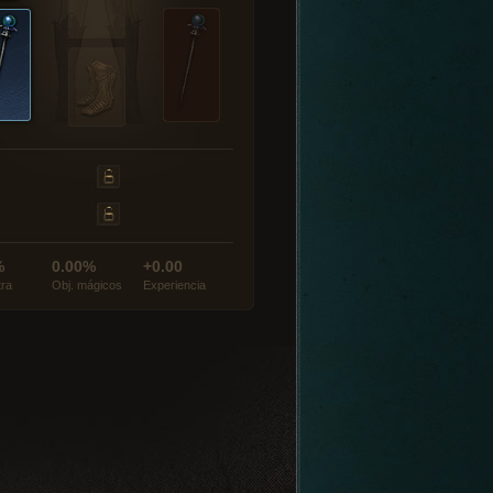
%
0.00%
+0.00
tra
Obj. mágicos
Experiencia