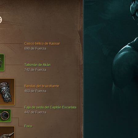
O
Casco bélico de Kassar
690 de Fuerza
Talismán de Akán
742 de Fuerza
Bandas del brazofuerte
463 de Fuerza
Faja de seda del Capitán Escarlata
442 de Fuerza
Foco