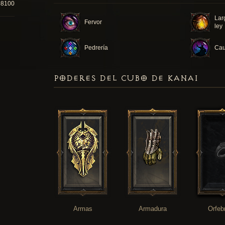
98100
Lar
Fervor
ley
Pedrería
Cau
PODERES DEL CUBO DE KANAI
Armas
Armadura
Orfeb