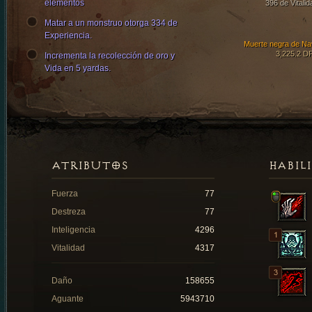
elementos
396 de Vitalid
Matar a un monstruo otorga 334 de
Experiencia.
Muerte negra de Na
3,225.2 D
Incrementa la recolección de oro y
Vida en 5 yardas.
ATRIBUTOS
HABIL
Fuerza
77
Destreza
77
Inteligencia
4296
Vitalidad
4317
Daño
158655
Aguante
5943710