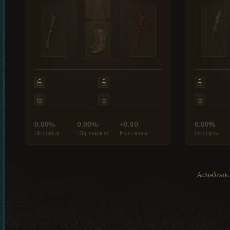
0.00%
0.00%
+0.00
0.00%
Oro extra
Obj. mágicos
Experiencia
Oro extra
Actualizado