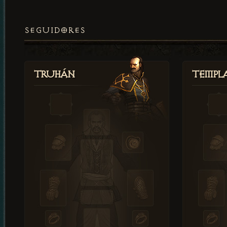
SEGUIDORES
Truhán
Templ