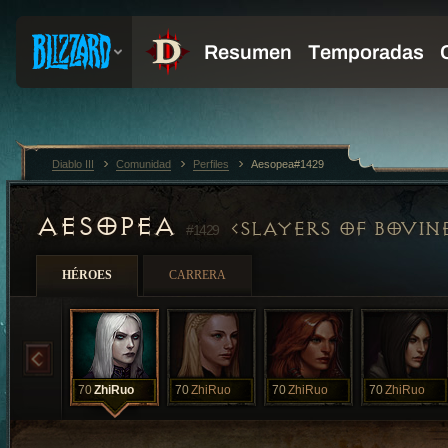
Diablo III
Comunidad
Perfiles
Aesopea#1429
AESOPEA
SLAYERS OF BOVIN
#1429
HÉROES
CARRERA
70
ZhiRuo
70
ZhiRuo
70
ZhiRuo
70
ZhiRuo