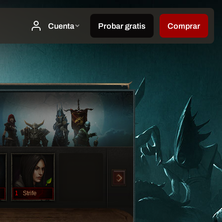
1
Strife