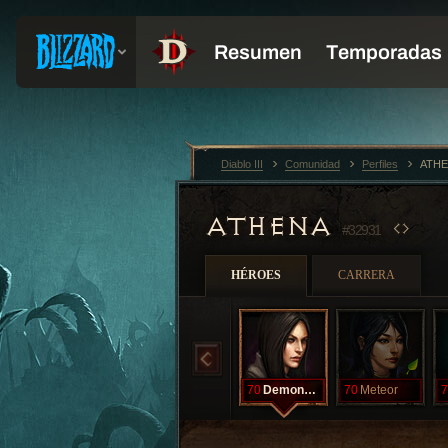
Diablo III
Comunidad
Perfiles
ATHE
ATHENA
#32931
HÉROES
CARRERA
70
DemonHunter
70
Meteor
7