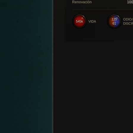
Renovación
10
125
ODIO/
545k
VIDA
61
DISCI