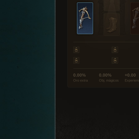
0.00%
0.00%
+0.00
Oro extra
Obj. mágicos
Experien