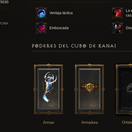
05630
La 
Ventaja táctica
caz
PLINA
Emboscada
Dis
PODERES DEL CUBO DE KANAI
Armas
Armadura
Orfeb