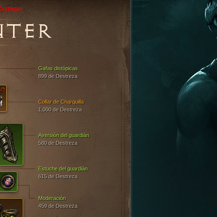
Extremo
NTER
Gafas distópicas
899 de Destreza
Collar de Charquilla
1,000 de Destreza
Aversión del guardián
580 de Destreza
Estuche del guardián
615 de Destreza
Moderación
459 de Destreza