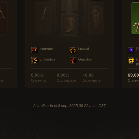
Intervenir
Lealtad
P
Embestida
Guardián
E
p
0.00%
0.00%
+0.00
69.0
cia
Oro extra
Obj. mágicos
Experiencia
Oro ex
Actualizado el 8 sep. 2025 08:22 a. m. CST