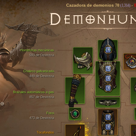
Cazadora de demonios
70
(1,314)
-
D
EMONHU
Hombreras mecánicas
593 de Destreza
Chaleco galvanizado
449 de Destreza
Brazales automáticos a gas
857 de Destreza
TO
Foco
473 de Destreza
Tocafondos