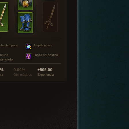
ulso temporal
Amplificación
scudo
Lapso del destino
otenciado
0%
0.00%
+505.00
tra
Obj. mágicos
Experiencia