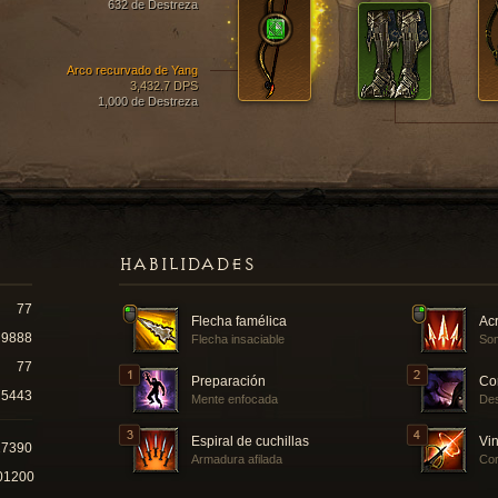
632 de Destreza
Arco recurvado de Yang
3,432.7 DPS
1,000 de Destreza
HABILIDADES
77
Flecha famélica
Acr
9888
Flecha insaciable
Som
77
Preparación
Co
5443
Mente enfocada
Des
Espiral de cuchillas
Vin
27390
Armadura afilada
Cor
01200