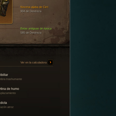
Novena aljaba de Cirri
904 de Destreza
Botas antiguas de época
585 de Destreza
Ver en la calculadora
ibillar
bra trashumante
rtina de humo
plazamiento
dicta
azón atroz