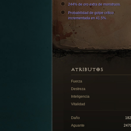
244% de oro extra de monstruos.
Probabilidad de golpe crítico
incrementada en 41.5%.
ATRIBUTOS
Fuerza
Destreza
Inteligencia
Vitalidad
Daño
18
Aguante
247