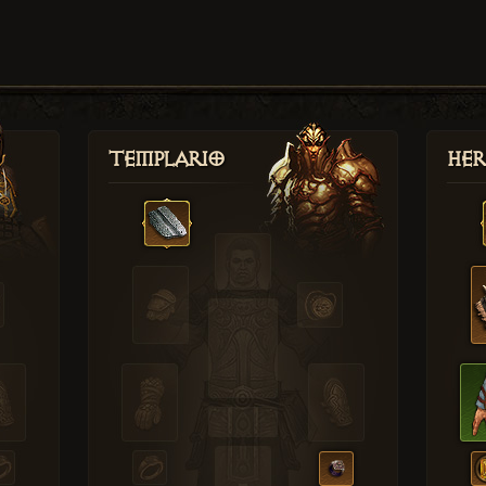
Templario
Her