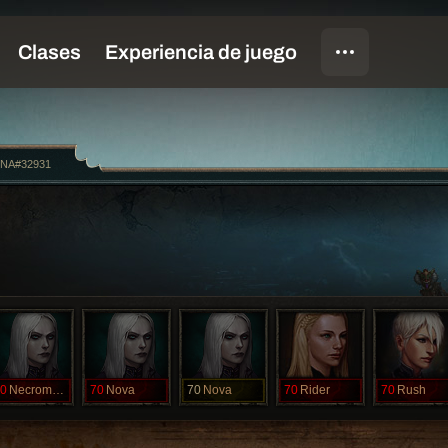
NA#32931
0
Necromencer
70
Nova
70
Nova
70
Rider
70
Rush