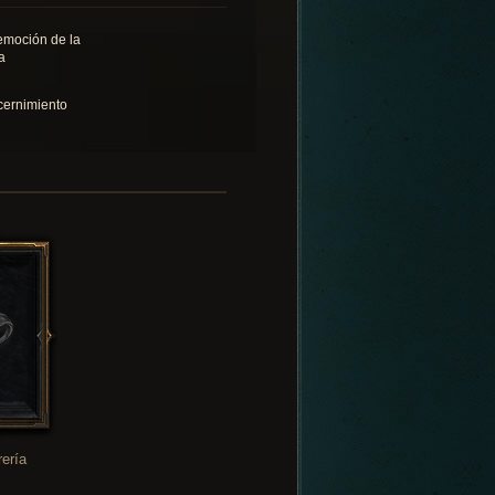
emoción de la
a
cernimiento
rería