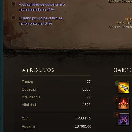
1,079 de Destre
Probabilidad de golpe crítico
incrementada en 41%.
El daño por golpe crítico se
Auro
3,676.9 D
incrementa un 404%
1,000 de Destre
ATRIBUTOS
HABIL
Fuerza
77
Destreza
9077
Inteligencia
77
Vitalidad
4528
Daño
1633740
Aguante
13709500