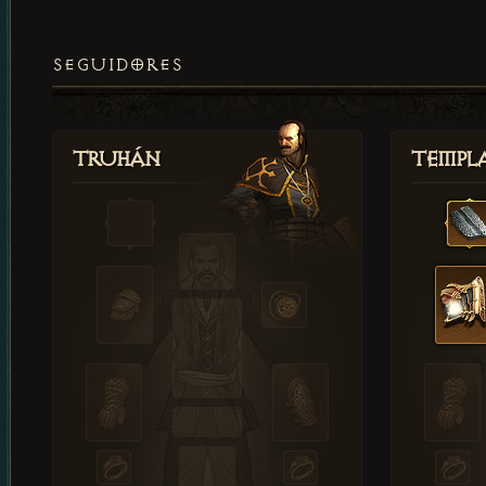
SEGUIDORES
Truhán
Templ