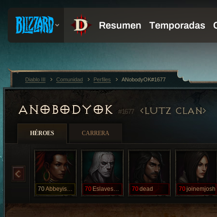
Diablo III
Comunidad
Perfiles
ANobodyOK#1677
ANOBODYOK
LUTZ CLAN
#1677
HÉROES
CARRERA
70
Abbeyismean
70
Eslaveskele
70
dead
70
joinemjosh