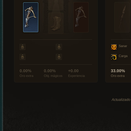
Sanar
Carga
0.00%
0.00%
+0.00
33.00%
Oro extra
Obj. mágicos
Experiencia
Oro extra
Actualizado