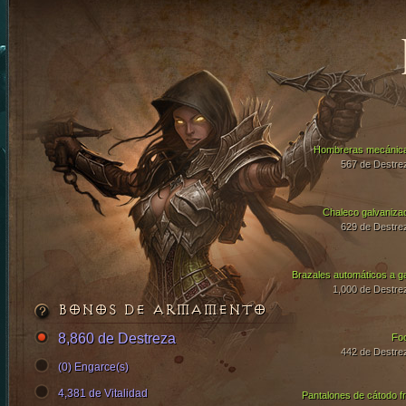
Hombreras mecánic
567 de Destre
Chaleco galvaniza
629 de Destre
Brazales automáticos a g
1,000 de Destre
BONOS DE ARMAMENTO
8,860 de Destreza
Fo
442 de Destre
(0) Engarce(s)
4,381 de Vitalidad
Pantalones de cátodo fr