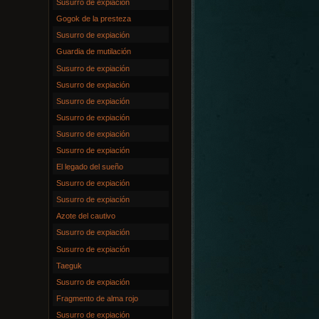
Susurro de expiación
Gogok de la presteza
Susurro de expiación
Guardia de mutilación
Susurro de expiación
Susurro de expiación
Susurro de expiación
Susurro de expiación
Susurro de expiación
Susurro de expiación
El legado del sueño
Susurro de expiación
Susurro de expiación
Azote del cautivo
Susurro de expiación
Susurro de expiación
Taeguk
Susurro de expiación
Fragmento de alma rojo
Susurro de expiación