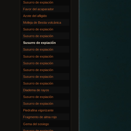
Susurro de expiación
Favor del acaparador
Azote del afligido
Molleja de Bestia volcánica
Susurro de expiación
Susurro de expiación
Susurro de expiación
Susurro de expiación
Susurro de expiación
Susurro de expiación
Susurro de expiación
Susurro de expiación
Susurro de expiación
Diadema de rayos
Susurro de expiación
Susurro de expiación
Piedrafina vigorizante
Fragmento de alma rojo
Gema del sosiego
Susurro de expiación