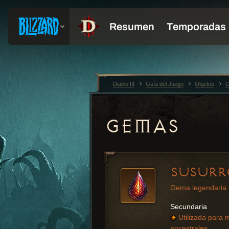
Diablo III
Guía del Juego
Objetos
O
GEMAS
SUSURR
Gema legendaria
Secundaria
Utilizada para 
ancestrales.