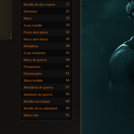
17
Martillo de dos manos
21
Martinete
25
Mazo
29
Gran martillo
32
Porra aterradora
35
Maza aterradora
38
Almádena
41
Gran martinete
44
Mazo de guerra
47
Picapiedras
51
Destrozador
54
Maza temible
57
Almádena de guerra
60
Martinete de guerra
60
Martillo escoriador
60
Martillo de la calamidad
61
Maza real