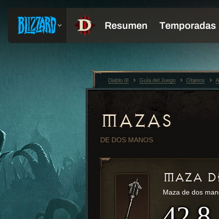
Diablo III
Guía del Juego
Objetos
A
MAZAS
DE DOS MANOS
MAZA D
Maza de dos man
42.8