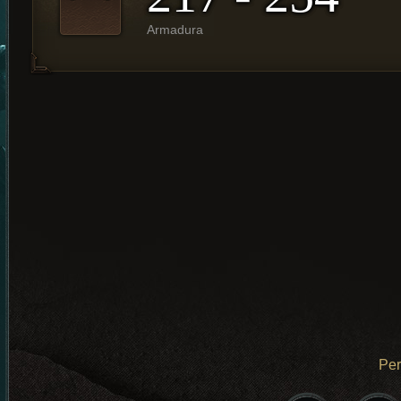
Armadura
Pe