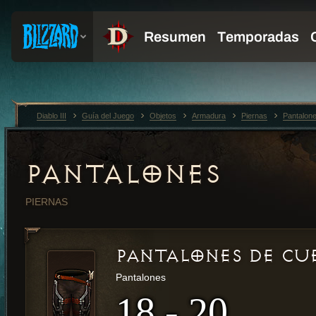
Diablo III
Guía del Juego
Objetos
Armadura
Piernas
Pantalon
PANTALONES
PIERNAS
PANTALONES DE CU
Pantalones
18 - 20