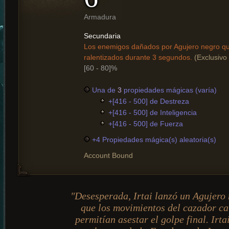
Armadura
Secundaria
Los enemigos dañados por Agujero negro 
ralentizados durante 3 segundos.
(Exclusivo 
[60 - 80]%
Una de
3
propiedades mágicas (varía)
+[416 - 500] de Destreza
+[416 - 500] de Inteligencia
+[416 - 500] de Fuerza
+4 Propiedades mágica(s) aleatoria(s)
Account Bound
"Desesperada, Irtai lanzó un Agujero 
que los movimientos del cazador car
permitían asestar el golpe final. Irt