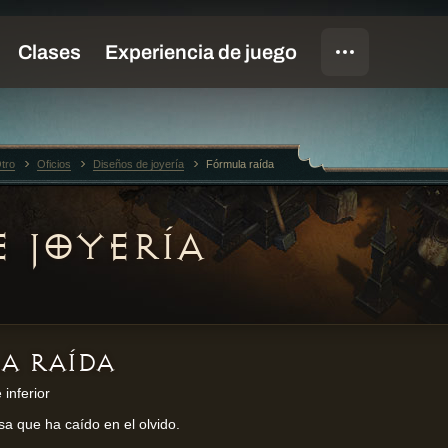
tro
Oficios
Diseños de joyería
Fórmula raída
E JOYERÍA
A RAÍDA
inferior
sa que ha caído en el olvido.