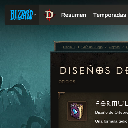
Diablo III
Guía del Juego
Objetos
O
DISEÑOS D
OFICIOS
FÓRMUL
Diseño de Orfebre 
Una fórmula tedio