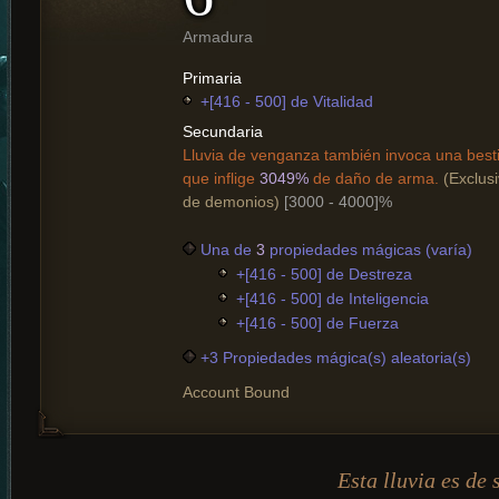
Armadura
Primaria
+[416 - 500] de Vitalidad
Secundaria
Lluvia de venganza también invoca una bes
que inflige
3049%
de daño de arma.
(Exclus
de demonios)
[3000 - 4000]%
Una de
3
propiedades mágicas (varía)
+[416 - 500] de Destreza
+[416 - 500] de Inteligencia
+[416 - 500] de Fuerza
+3 Propiedades mágica(s) aleatoria(s)
Account Bound
Esta lluvia es de 