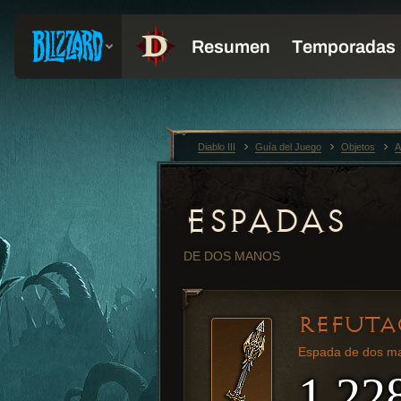
Diablo III
Guía del Juego
Objetos
A
ESPADAS
DE DOS MANOS
REFUTA
Espada de dos ma
1,22