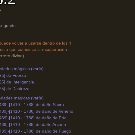
o
o
 segundo
uede volver a usarse dentro de los 4
es a que comience la recuperación.
rrero divino)
edades mágicas (varía)
25] de Fuerza
25] de Inteligencia
25] de Destreza
edades mágicas (varía)
439]-[1410 - 1788] de daño Sacro
1439]-[1410 - 1788] de daño de Veneno
439]-[1410 - 1788] de daño de Frío
439]-[1410 - 1788] de daño Arcano
1439]-[1410 - 1788] de daño de Fuego