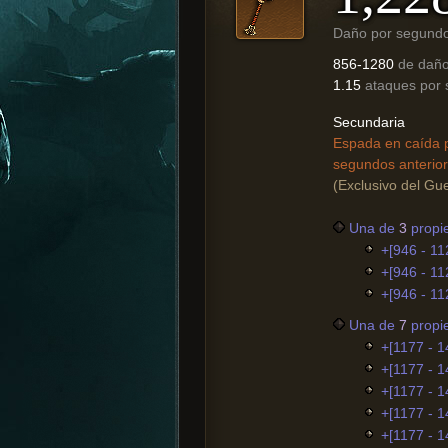
Daño por segund
856-1280
de dañ
1.15
ataques por
Secundaria
Espada en caída p
segundos anterior
(Exclusivo del Gue
Una de
3
propi
+[946 - 11
+[946 - 11
+[946 - 11
Una de
7
propi
+[1177 - 1
+[1177 - 
+[1177 - 1
+[1177 - 1
+[1177 - 