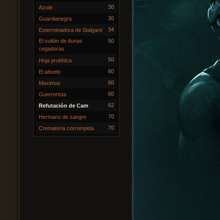
30
Azote
30
Guardianegra
34
Exterminadora de Stalgard
El sultán de dunas
50
cegadoras
50
Hoja profética
60
El abuelo
60
Maximus
60
Guerrerista
62
Refutación de Cam
70
Hermano de sangre
70
Crematoria corrompida