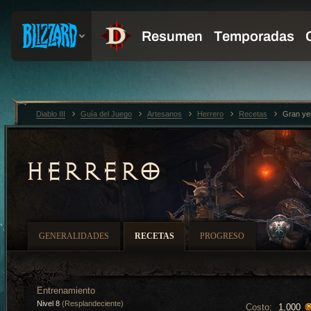
Diablo III
Guía del Juego
Artesanos
Herrero
Recetas
Gran ye
HERRERO
GENERALIDADES
RECETAS
PROGRESO
Entrenamiento
Nivel 8
(Resplandeciente)
Costo:
1,000