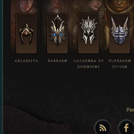
ARCANISTA
BÁRBARO
CAZADORA DE
GUERRERO
DEMONIOS
DIVINO
Pe