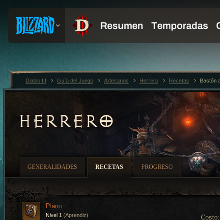
Diablo III
Guía del Juego
Artesanos
Herrero
Recetas
Bastón a
HERRERO
GENERALIDADES
RECETAS
PROGRESO
Plano
Nivel 1
(Aprendiz)
Costo: