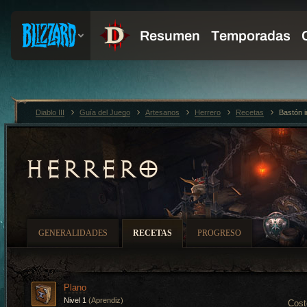
Diablo III
Guía del Juego
Artesanos
Herrero
Recetas
Bastón i
HERRERO
GENERALIDADES
RECETAS
PROGRESO
Plano
Nivel 1
(Aprendiz)
Cost