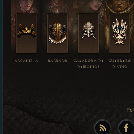
ARCANISTA
BÁRBARO
CAZADORA DE
GUERRERO
DEMONIOS
DIVINO
Pe