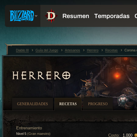
Diablo III
Guía del Juego
Artesanos
Herrero
Recetas
Corona 
HERRERO
GENERALIDADES
RECETAS
PROGRESO
Entrenamiento
Nivel 5
(Gran maestro)
Costo:
1,000