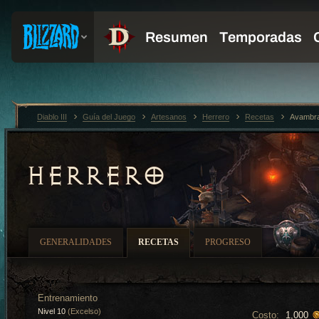
Diablo III
Guía del Juego
Artesanos
Herrero
Recetas
Avambra
HERRERO
GENERALIDADES
RECETAS
PROGRESO
Entrenamiento
Nivel 10
(Excelso)
Costo:
1,000