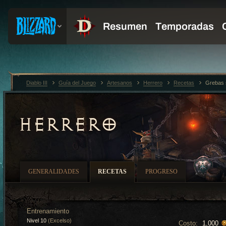
Diablo III
Guía del Juego
Artesanos
Herrero
Recetas
Grebas 
HERRERO
GENERALIDADES
RECETAS
PROGRESO
Entrenamiento
Nivel 10
(Excelso)
Costo:
1,000