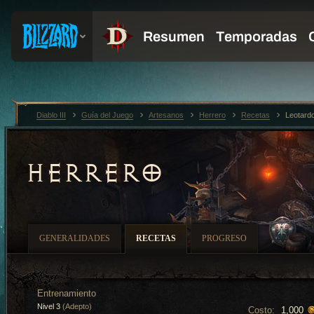
Diablo III
Guía del Juego
Artesanos
Herrero
Recetas
Leotard
HERRERO
GENERALIDADES
RECETAS
PROGRESO
Entrenamiento
Nivel 3
(Adepto)
Costo:
1,000