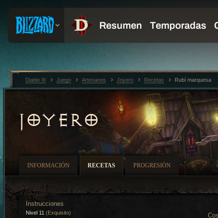
Diablo III
Juego
Artesanos
Joyero
Recetas
Rubí marquesa
JOYERO
INFORMACIÓN
RECETAS
PROGRESIÓN
Instrucciones
Nivel 11
(Exquisito)
Cos