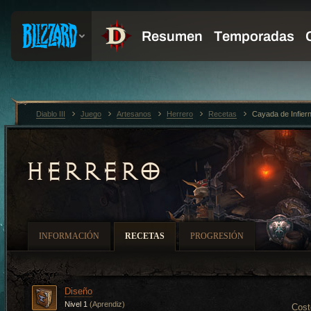
Diablo III
Juego
Artesanos
Herrero
Recetas
Cayada de Infier
HERRERO
INFORMACIÓN
RECETAS
PROGRESIÓN
Diseño
Nivel 1
(Aprendiz)
Cost