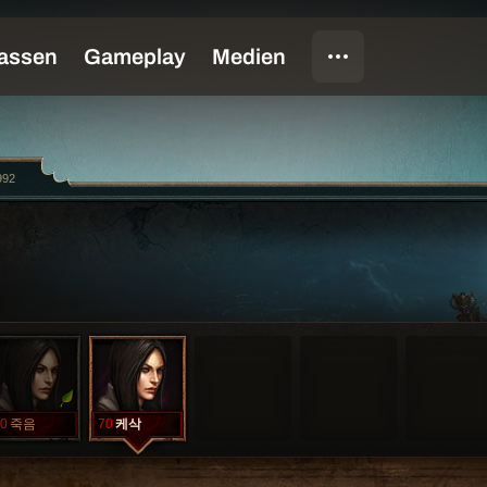
992
0
죽음
70
케삭