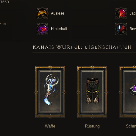
27650
Auslese
Jag
PLIN
Hinterhalt
Bew
KANAIS WÜRFEL: EIGENSCHAFTEN
Waffe
Rüstung
Schm