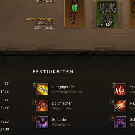
650 Vitalität
Yangs Reflexbogen
3.432,7 SPS
1,000 Vitalität
FERTIGKEITEN
77
Hungriger Pfeil
Sp
11423
Verschlingender Pfeil
Ra
77
Dolchfächer
Ra
7579
Klingenrüstung
Dun
Gefährte
Sch
97820
Wolfgefährte
Sc
11400