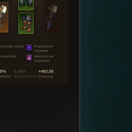
emporaler Impuls
Prophetische
Harmonie
nergieschild
Aufschub des
Schicksals
00%
0,00%
+493,00
ndbonus
Magiefundbonus
Erfahrung