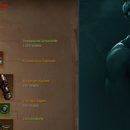
core
Dystopische Schutzbrille
1,000 Vitalität
Krümelchens Halskette
Wickel der Klarheit
650 Vitalität
Zorn des Jägers
650 Vitalität
Zurückhaltung