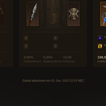
T
E
0,00%
0,00%
+0,00
198,
g
Goldfundbonus
Magiefundbonus
Erfahrung
Goldfu
Zuletzt aktualisiert am 02. Dez. 2025 22:55 MEZ