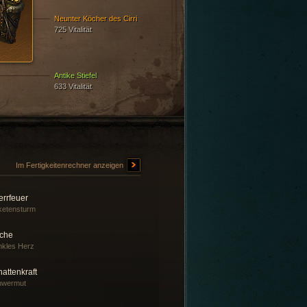
Neunter Köcher des Cirri
725 Vitalität
Antike Stiefel
633 Vitalität
Im Fertigkeitenrechner anzeigen
errfeuer
ketensturm
che
kles Herz
attenkraft
hwermut