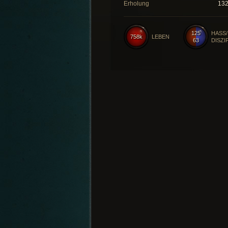
Erholung
13
125
HASS/
758k
LEBEN
63
DISZI