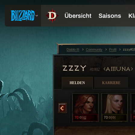
Diablo III
Community
Profil
zzzy#1
ZZZY
AMUNA
#1992
HELDEN
KARRIERE
70
시즌팔
70
악사
70
이십
70
이이
7