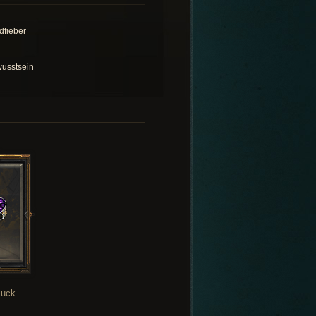
dfieber
usstsein
uck