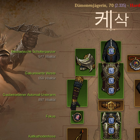
70
(2.335)
Dämonenjägerin,
-
Hard
케
삭
Mechanische Schulterpanzer
577 Vitalität
Galvanisierte Weste
650 Vitalität
Gasbetriebener Automail-Unterarm
897 Vitalität
Fokus
Kaltkathodenhose