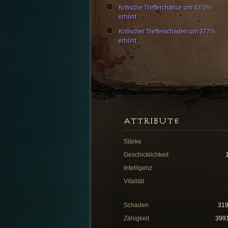
Kritische Trefferchance um 43.5%
erhöht
Kritischer Trefferschaden um 377%
erhöht
ATTRIBUTE
Stärke
Geschicklichkeit
Intelligenz
Vitalität
Schaden
31
Zähigkeit
399