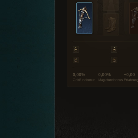
0,00%
0,00%
+0,00
Goldfundbonus
Magiefundbonus
Erfahrun