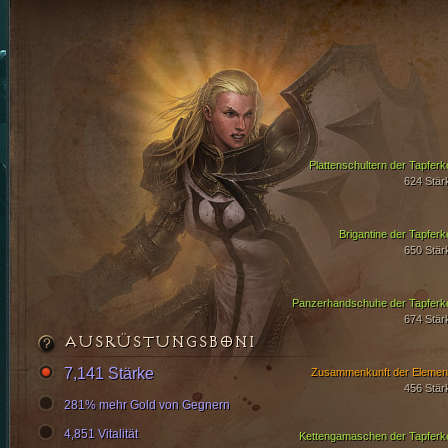
Plattenschultern der Tapferke
624 Stär
Brigantine der Tapferke
650 Stär
Panzerhandschuhe der Tapferke
674 Stär
AUSRÜSTUNGSBONI
7,141 Stärke
Zusammenkunft der Elemen
456 Stär
281% mehr Gold von Gegnern
4,851 Vitalität
Kettengamaschen der Tapferke