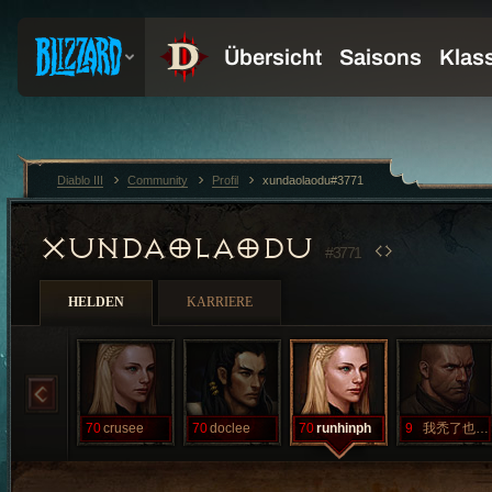
Diablo III
Community
Profil
xundaolaodu#3771
XUNDAOLAODU
#3771
HELDEN
KARRIERE
70
crusee
70
doclee
70
runhinph
9
我禿了也強了