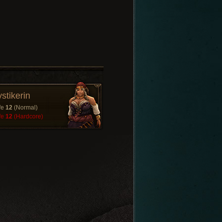
stikerin
fe
12
(Normal)
fe
12
(Hardcore)