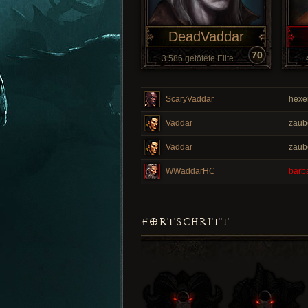
DeadVaddar
70
3.586 getötete Elite
ScaryVaddar
hexe
Vaddar
zaub
Vaddar
zaub
WWaddarHC
barb
FORTSCHRITT