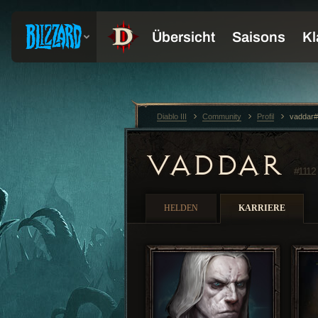
Diablo III
Community
Profil
vaddar#
VADDAR
#1112
HELDEN
KARRIERE