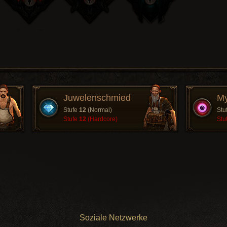
Juwelenschmied
My
Stufe
12
(Normal)
Stu
Stufe
12
(Hardcore)
Stu
Soziale Netzwerke