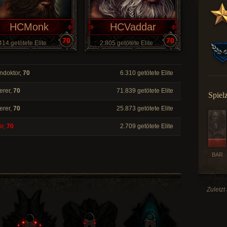
HCMonk
HCVaddar
70
70
414 getötete Elite
2.805 getötete Elite
ndoktor,
70
6.310 getötete Elite
erer,
70
71.839 getötete Elite
Spiel
erer,
70
25.873 getötete Elite
ar,
70
2.709 getötete Elite
BAR
Zuletzt