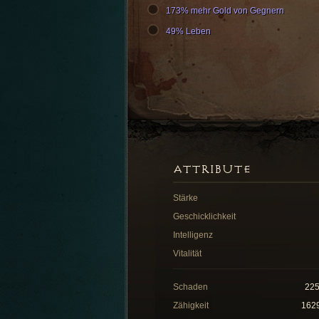
173% mehr Gold von Gegnern
49% Leben
ATTRIBUTE
Stärke
Geschicklichkeit
Intelligenz
Vitalität
Schaden
22
Zähigkeit
162