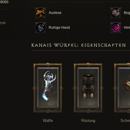
78060
Auslese
Bog
PLIN
Ruhige Hand
Hin
KANAIS WÜRFEL: EIGENSCHAFTEN
Waffe
Rüstung
Schm