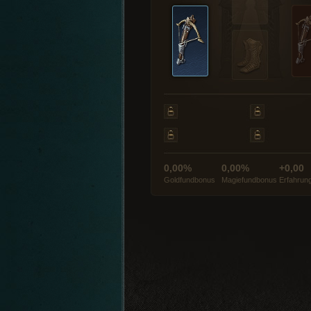
0,00%
0,00%
+0,00
Goldfundbonus
Magiefundbonus
Erfahrun