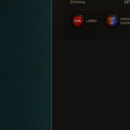
Erholung
13
125
HASS/
549k
LEBEN
39
DISZI