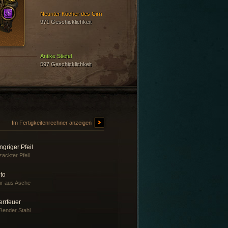
Neunter Köcher des Cirri
971 Geschicklichkeit
Antike Stiefel
597 Geschicklichkeit
Im Fertigkeitenrechner anzeigen
griger Pfeil
ackter Pfeil
to
r aus Asche
errfeuer
ßender Stahl