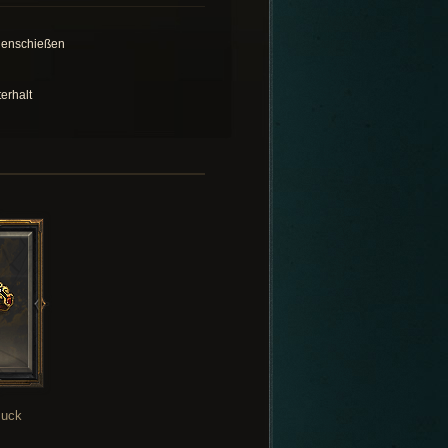
enschießen
terhalt
uck