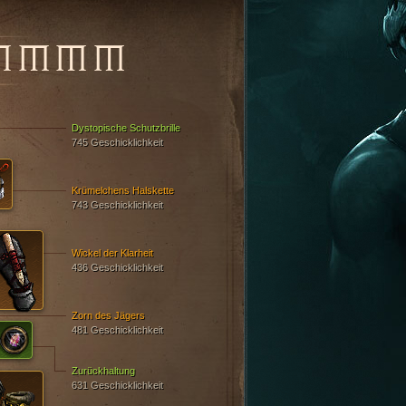
MMMM
Dystopische Schutzbrille
745 Geschicklichkeit
Krümelchens Halskette
743 Geschicklichkeit
Wickel der Klarheit
436 Geschicklichkeit
Zorn des Jägers
481 Geschicklichkeit
Zurückhaltung
631 Geschicklichkeit