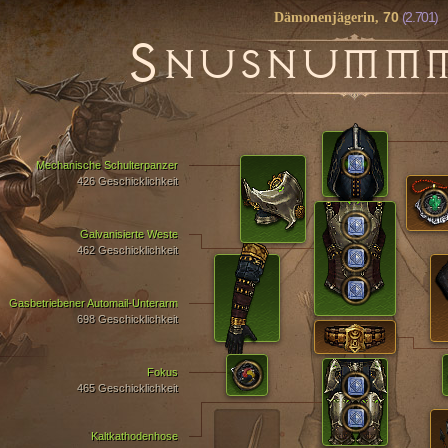
70
(2.701)
Dämonenjägerin,
S
NUSNUMM
Mechanische Schulterpanzer
426 Geschicklichkeit
Galvanisierte Weste
462 Geschicklichkeit
Gasbetriebener Automail-Unterarm
698 Geschicklichkeit
Fokus
465 Geschicklichkeit
Kaltkathodenhose