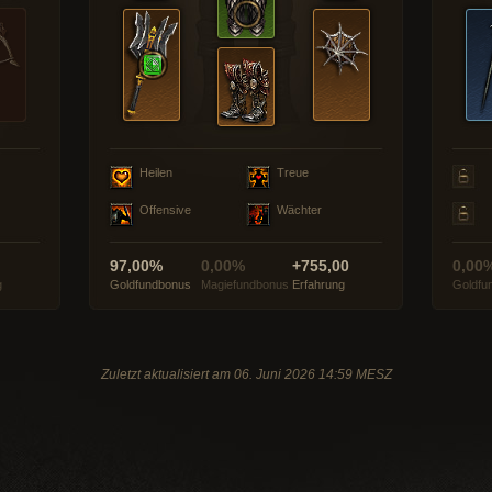
Heilen
Treue
Offensive
Wächter
97,00%
0,00%
+755,00
0,00
g
Goldfundbonus
Magiefundbonus
Erfahrung
Goldfu
Zuletzt aktualisiert am 06. Juni 2026 14:59 MESZ