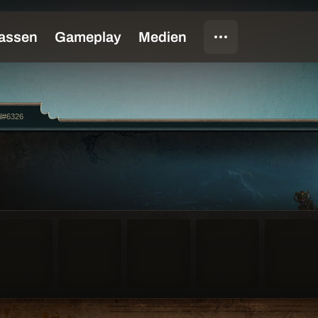
il#6326