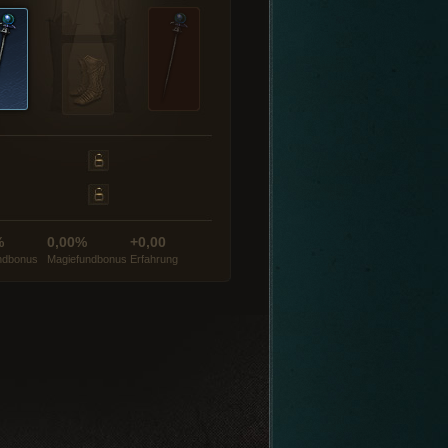
%
0,00%
+0,00
ndbonus
Magiefundbonus
Erfahrung