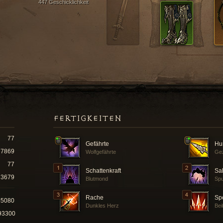
447 Geschicklichkeit
FERTIGKEITEN
77
Gefährte
Hun
7869
Wolfgefährte
Gez
77
Schattenkraft
Sal
3679
Blutmond
Spu
Rache
Sp
55080
Dunkles Herz
Bei
93300