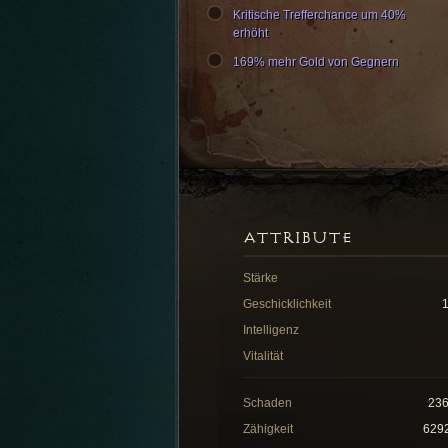
Kritische Trefferchance um 40%
erhöht
169% mehr Gold von Gegnern
ATTRIBUTE
Stärke
Geschicklichkeit
Intelligenz
Vitalität
Schaden
23
Zähigkeit
629