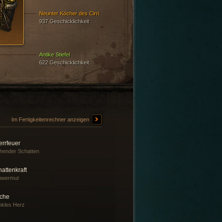
Neunter Köcher des Cirri
937 Geschicklichkeit
Antike Stiefel
622 Geschicklichkeit
Im Fertigkeitenrechner anzeigen
errfeuer
ender Schatten
attenkraft
hwermut
che
kles Herz