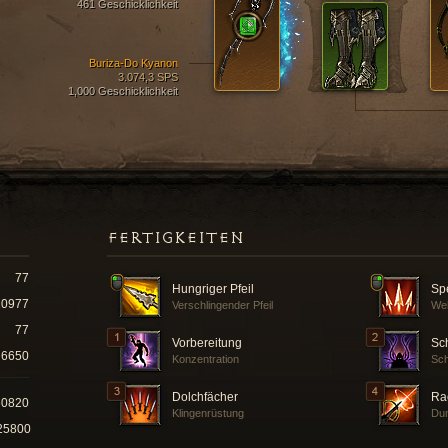
461 Geschicklichkeit
Buriza-Do Kyanon
3.074,3 SPS
1,000 Geschicklichkeit
FERTIGKEITEN
77
Hungriger Pfeil
Sp
10977
Verschlingender Pfeil
Weh
77
Vorbereitung
Sch
6650
Konzentration
Sc
Dolchfächer
Ra
60820
Klingenrüstung
Dun
25800