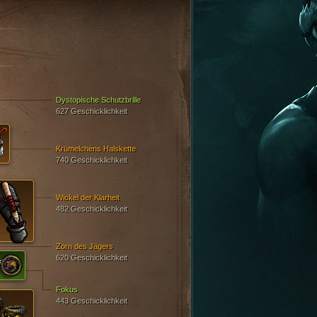
Dystopische Schutzbrille
627 Geschicklichkeit
Krümelchens Halskette
740 Geschicklichkeit
Wickel der Klarheit
482 Geschicklichkeit
Zorn des Jägers
620 Geschicklichkeit
Fokus
443 Geschicklichkeit