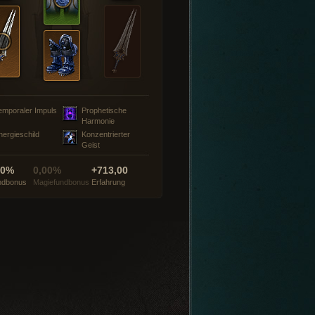
emporaler Impuls
Prophetische
Harmonie
nergieschild
Konzentrierter
Geist
00%
0,00%
+713,00
ndbonus
Magiefundbonus
Erfahrung