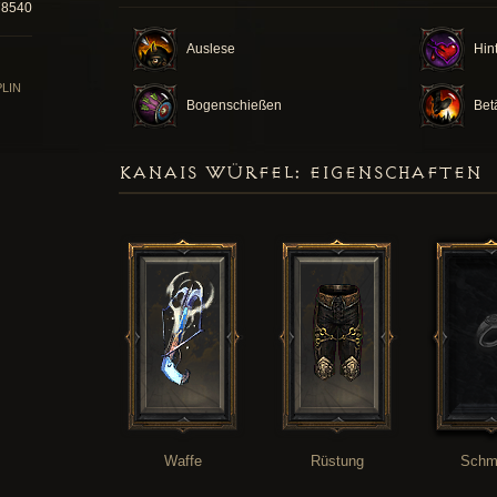
78540
Auslese
Hin
PLIN
Bogenschießen
Bet
KANAIS WÜRFEL: EIGENSCHAFTEN
Waffe
Rüstung
Schm