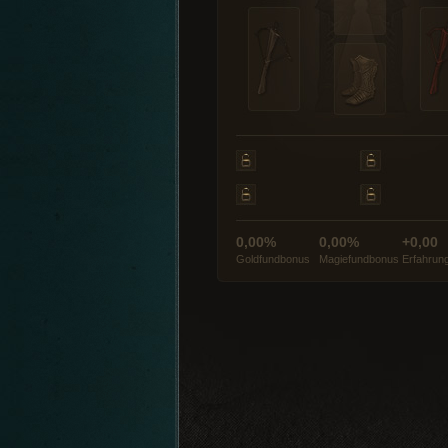
0,00%
0,00%
+0,00
Goldfundbonus
Magiefundbonus
Erfahrun