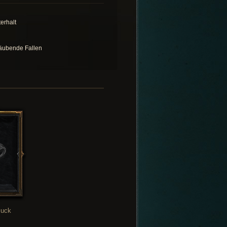
terhalt
äubende Fallen
uck