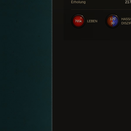
Erholung
21
125
HASS/
765k
LEBEN
30
DISZI