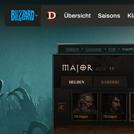
Diablo III
Community
Profil
major#1
MAJOR
#1213
HELDEN
KARRIERE
70
major
70
major
7