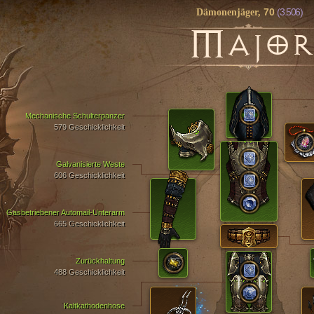
70
(3.506)
Dämonenjäger,
M
AJOR
Mechanische Schulterpanzer
579 Geschicklichkeit
Galvanisierte Weste
606 Geschicklichkeit
Gasbetriebener Automail-Unterarm
665 Geschicklichkeit
Zurückhaltung
488 Geschicklichkeit
Kaltkathodenhose