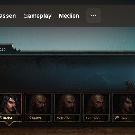
213
0
major
70
major
70
major
70
major
60
major