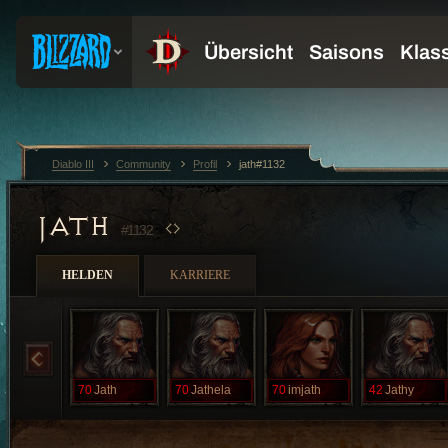
Diablo III
Community
Profil
jath#1132
JATH
#1132
HELDEN
KARRIERE
70
Jath
70
Jathela
70
imjath
42
Jathy