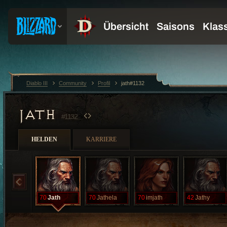
Diablo III
Community
Profil
jath#1132
JATH
#1132
HELDEN
KARRIERE
70
Jath
70
Jathela
70
imjath
42
Jathy