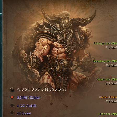
Rückgrat der Wild
470 Stär
Bemalung der Wild
493 Stär
Klauen der Wild
671 Stär
AUSRÜSTUNGSBONI
6,898 Stärke
Kredes Flam
478 Stär
4,122 Vitalität
(0) Sockel
Hose der Wild