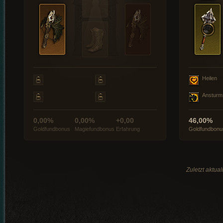
Heilen
Ansturm
0,00%
0,00%
+0,00
46,00%
Goldfundbonus
Magiefundbonus
Erfahrung
Goldfundbonu
Zuletzt aktua