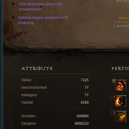
484 Stär
+606 Widerstand gegen alle
Schadensarten
Getötete Gegner gewähren 670
Maxim
3.711,6 S
Erfahrung
1,454 Stär
ATTRIBUTE
FERTI
Stärke
7115
Geschicklichkeit
77
Intelligenz
77
Vitalität
4269
Schaden
428684
Zähigkeit
6858110