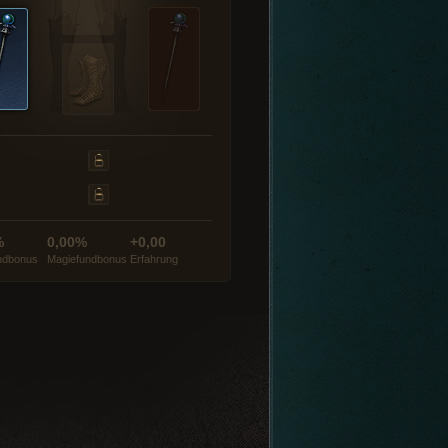
%
0,00%
+0,00
ndbonus
Magiefundbonus
Erfahrung