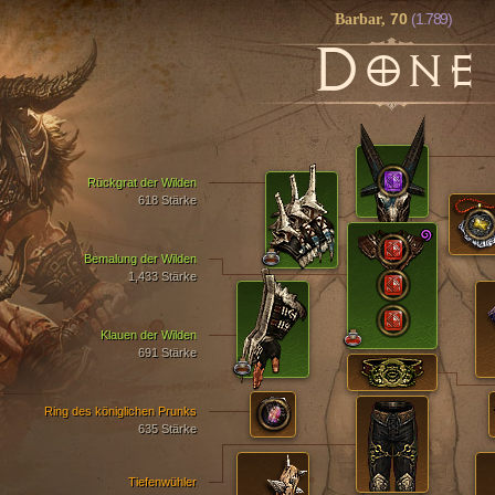
70
(1.789)
Barbar,
D
ONE
Rückgrat der Wilden
618 Stärke
Bemalung der Wilden
1,433 Stärke
Klauen der Wilden
691 Stärke
Ring des königlichen Prunks
635 Stärke
Tiefenwühler