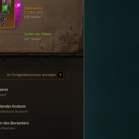
Eidbewahrer
2.238,8 SPS
696 Stärke
Sohlen der Wilden
587 Stärke
Im Fertigkeitenrechner anzeigen
serei
wurf
tender Ansturm
denloser Ansturm
rn des Berserkers
chlachten