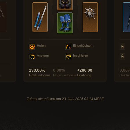
Heilen
Einschüchtern
Ansturm
Inspirieren
133,00%
0,00%
+260,00
0,00
g
Goldfundbonus
Magiefundbonus
Erfahrung
Goldfu
Zuletzt aktualisiert am 23. Juni 2026 03:14 MESZ