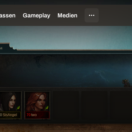
34
0
SisAngel
70
two