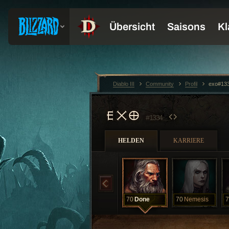
Diablo III
Community
Profil
exo#13
EXO
#1334
HELDEN
KARRIERE
70
Done
70
Nemesis
7