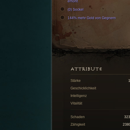
erhöht
(0) Sockel
144% mehr Gold von Gegnern
ATTRIBUTE
Stärke
Geschicklichkeit
Intelligenz
Vitalität
Schaden
32
Zähigkeit
238