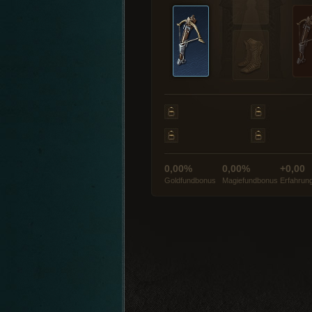
0,00%
0,00%
+0,00
Goldfundbonus
Magiefundbonus
Erfahrun