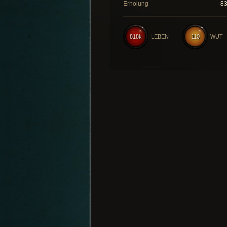
Erholung
8
818k
LEBEN
110
WUT