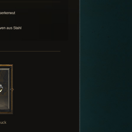
serkerwut
ven aus Stahl
uck