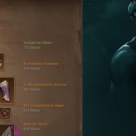
Schädel der Wilden
732 Stärke
Krümelchens Halskette
666 Stärke
Uralte parthanische Schützer
583 Stärke
Der unangefochtene Sieger
614 Stärke
Band der Macht
609 Stärke