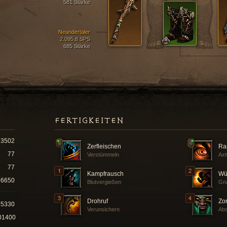
581 Stärke
Neandertaler
2.095,8 SPS
685 Stärke
FERTIGKEITEN
13502
Zerfleischen
Ra
77
Verstümmeln
Axt
77
Kampfrausch
Wü
6650
Blutvergießen
Gna
Drohruf
Zo
35330
Verunsichern
Abs
01400