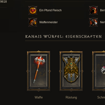
39618
Ein Pfund Fleisch
Ber
Waffenmeister
Ner
KANAIS WÜRFEL: EIGENSCHAFTEN
Waffe
Rüstung
Schm