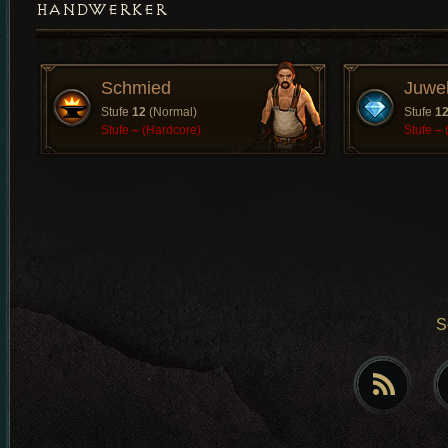
HANDWERKER
Schmied
Juwe
Stufe
12
(Normal)
Stufe
1
Stufe
–
(Hardcore)
Stufe
–
S