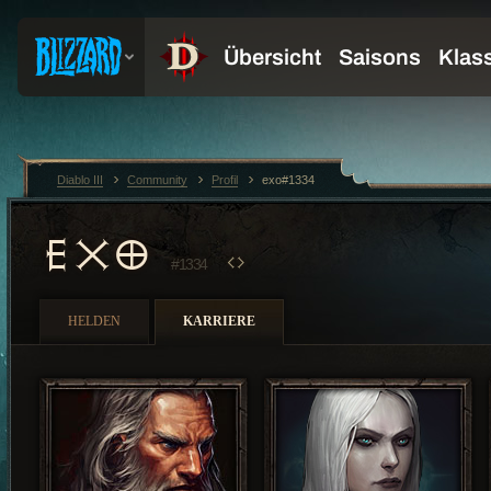
Diablo III
Community
Profil
exo#1334
EXO
#1334
HELDEN
KARRIERE