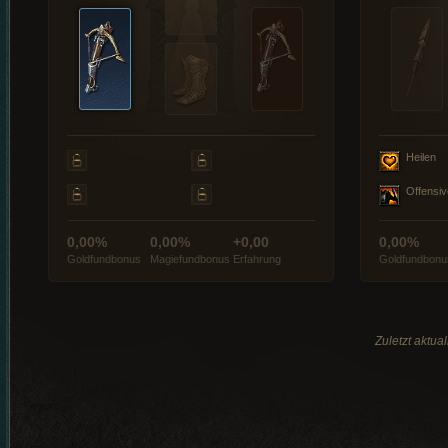
Heilen
Offensiv
0,00%
0,00%
+0,00
0,00%
Goldfundbonus
Magiefundbonus
Erfahrung
Goldfundbonu
Zuletzt aktua