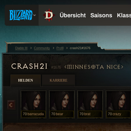
Diablo III
Community
Profil
crash21#1676
CRASH21
MINNESOTA NICE
#1676
HELDEN
KARRIERE
70
barracuda
70
bear
70
brat
70
crazy