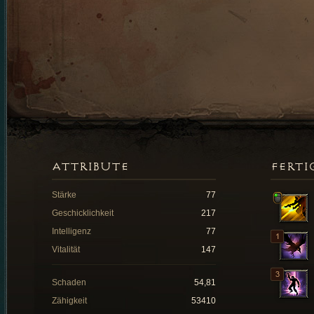
ATTRIBUTE
FERTI
Stärke
77
Geschicklichkeit
217
Intelligenz
77
Vitalität
147
Schaden
54,81
Zähigkeit
53410