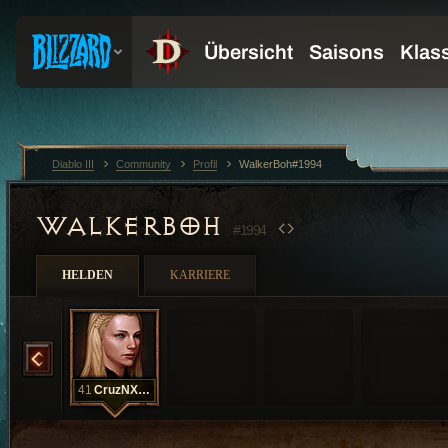
Diablo III
Community
Profil
WalkerBoh#1994
WALKERBOH
#1994
HELDEN
KARRIERE
XXXVInoSet
41
CruzNXXXVII