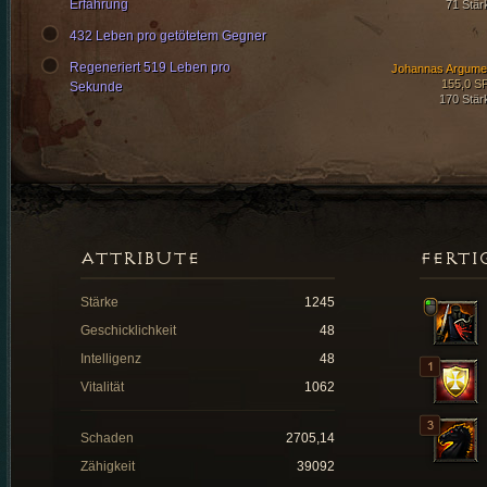
Erfahrung
71 Stär
432 Leben pro getötetem Gegner
Regeneriert 519 Leben pro
Johannas Argume
155,0 S
Sekunde
170 Stär
ATTRIBUTE
FERTI
Stärke
1245
Geschicklichkeit
48
Intelligenz
48
Vitalität
1062
Schaden
2705,14
Zähigkeit
39092