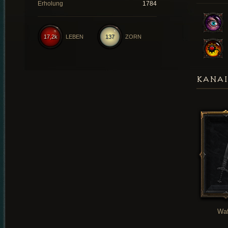
Erholung
1784
17,2k
LEBEN
137
ZORN
KANAI
Waf