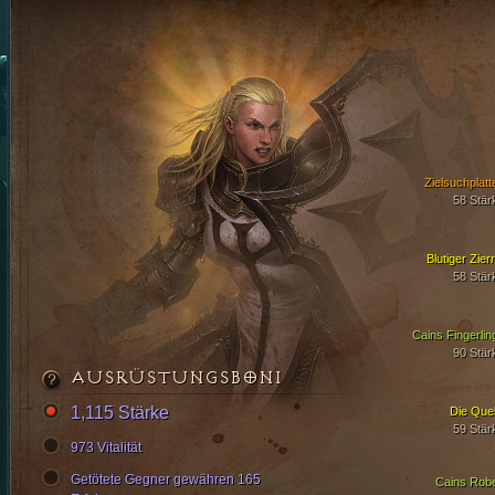
Zielsuchplatt
58 Stär
Blutiger Zier
58 Stär
Cains Fingerlin
90 Stär
AUSRÜSTUNGSBONI
1,115 Stärke
Die Quel
59 Stär
973 Vitalität
Getötete Gegner gewähren 165
Cains Rob