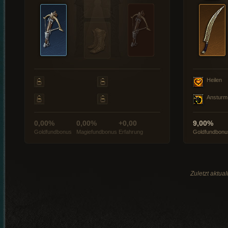
Heilen
Ansturm
0,00%
0,00%
+0,00
9,00%
Goldfundbonus
Magiefundbonus
Erfahrung
Goldfundbonu
Zuletzt aktua