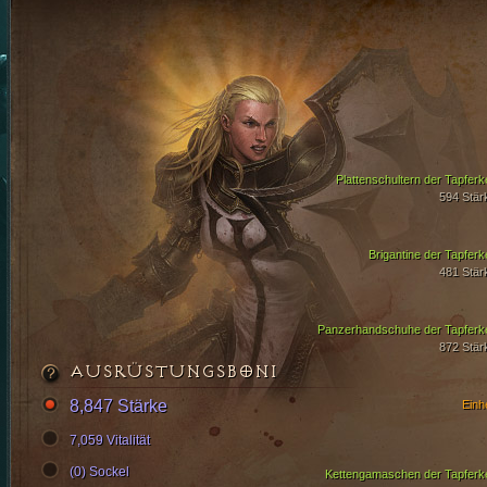
Plattenschultern der Tapferke
594 Stär
Brigantine der Tapferke
481 Stär
Panzerhandschuhe der Tapferke
872 Stär
AUSRÜSTUNGSBONI
8,847 Stärke
Einhe
7,059 Vitalität
(0) Sockel
Kettengamaschen der Tapferke