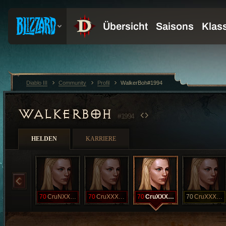
Diablo III
Community
Profil
WalkerBoh#1994
WALKERBOH
#1994
HELDEN
KARRIERE
70
CruNXXXVIIc
70
CruXXXVIII
70
CruXXXVIh
70
CruXXXVIn