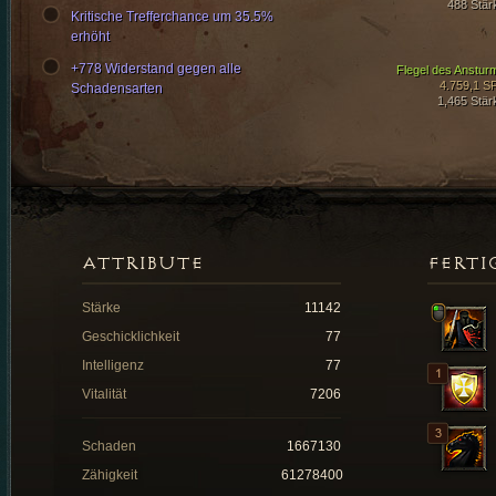
488 Stär
Kritische Trefferchance um 35.5%
erhöht
+778 Widerstand gegen alle
Flegel des Anstur
4.759,1 S
Schadensarten
1,465 Stär
ATTRIBUTE
FERTI
Stärke
11142
Geschicklichkeit
77
Intelligenz
77
Vitalität
7206
Schaden
1667130
Zähigkeit
61278400