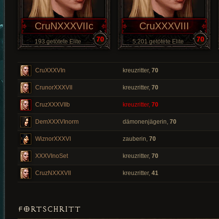
CruNXXXVIIc
CruXXXVIII
70
70
193 getötete Elite
5.201 getötete Elite
CruXXXVIn
kreuzritter,
70
CrunorXXXVII
kreuzritter,
70
CruzXXXVIIb
kreuzritter,
70
DemXXXVInorm
dämonenjägerin,
70
WiznorXXXVI
zauberin,
70
XXXVInoSet
kreuzritter,
70
CruzNXXXVII
kreuzritter,
41
FORTSCHRITT