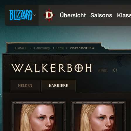
Diablo III
Community
Profil
WalkerBoh#1994
WALKERBOH
#1994
HELDEN
KARRIERE