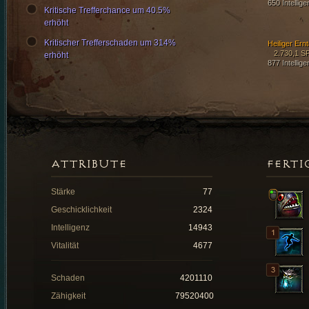
650 Intellige
Kritische Trefferchance um 40.5%
erhöht
Kritischer Trefferschaden um 314%
Heiliger Ernt
2.730,1 S
erhöht
877 Intellige
ATTRIBUTE
FERTI
Stärke
77
Geschicklichkeit
2324
Intelligenz
14943
Vitalität
4677
Schaden
4201110
Zähigkeit
79520400