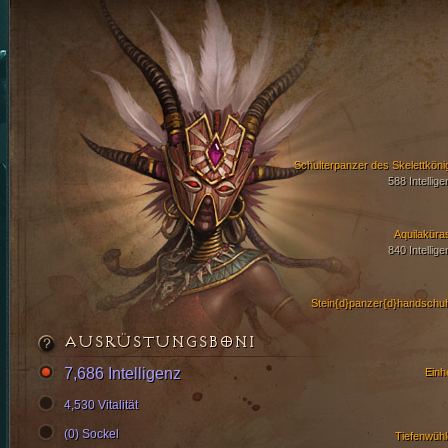
Schulterpanzer des Skelettköni
588 Intellige
Aquilaküra
840 Intellige
Stein{d}panzer{d}handschu
AUSRÜSTUNGSBONI
7,686 Intelligenz
Einhe
4,530 Vitalität
(0) Sockel
Tiefenwühl