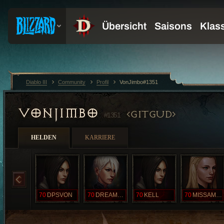
Diablo III
Community
Profil
VonJimbo#1351
VONJIMBO
GITGUD
#1351
HELDEN
KARRIERE
70
DPSVON
70
DREAMWOL
70
KELL
70
MISSAMERICA