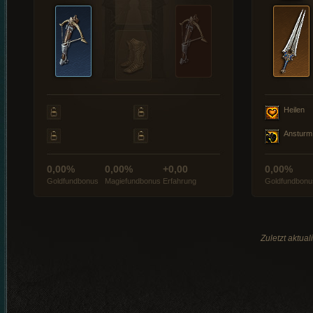
Heilen
Ansturm
0,00%
0,00%
+0,00
0,00%
Goldfundbonus
Magiefundbonus
Erfahrung
Goldfundbonu
Zuletzt aktua