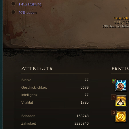
1,452 Rüstung
40% Leben
Fleischfetz
2.142,7 S
698 Geschicklichke
ATTRIBUTE
FERTI
Stärke
77
Geschicklichkeit
5679
Intelligenz
77
Vitalität
1785
Schaden
153248
Zähigkeit
2235840