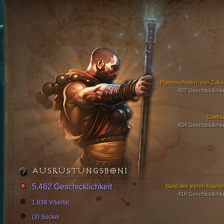
Plattenschultern von Zaka
427 Geschicklichke
Goldha
434 Geschicklichke
AUSRÜSTUNGSBONI
5,462 Geschicklichkeit
Band des leeren Raune
418 Geschicklichke
1,638 Vitalität
(3) Sockel