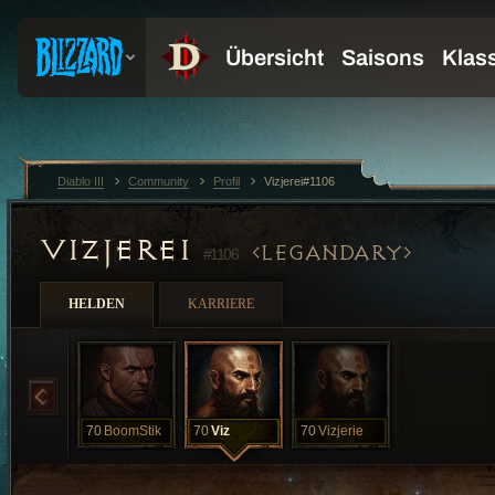
Diablo III
Community
Profil
Vizjerei#1106
VIZJEREI
LEGANDARY
#1106
HELDEN
KARRIERE
70
BoomStik
70
Viz
70
Vizjerie