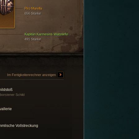
Piro Marella
656 Stärke
Kapitän Karmesins Watstiefel
491 Stärke
Im Fertigkeitenrechner anzeigen
hildstoß
borstener Schild
allerie
mmlische Vollstreckung