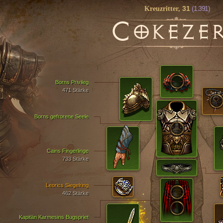
31
(1.391)
Kreuzritter,
C
OKEZE
Borns Privileg
471 Stärke
Borns gefrorene Seele
Cains Fingerlinge
733 Stärke
Leorics Siegelring
462 Stärke
Kapitän Karmesins Bugspriet