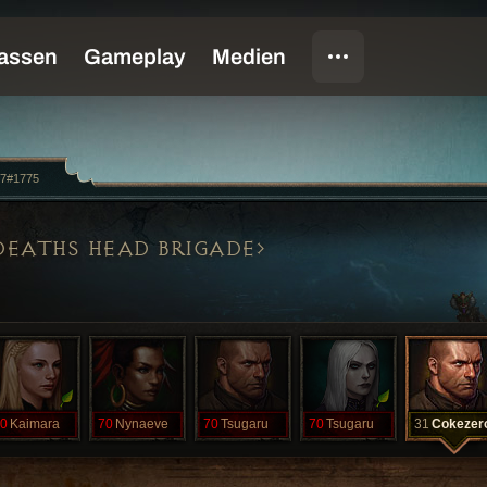
u7#1775
DEATHS HEAD BRIGADE
0
Kaimara
70
Nynaeve
70
Tsugaru
70
Tsugaru
31
Cokezer