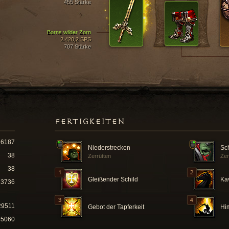
455 Stärke
Borns wilder Zorn
2.420,2 SPS
707 Stärke
FERTIGKEITEN
6187
Niederstrecken
Sc
38
Zerrütten
Zer
38
Gleißender Schild
Kav
3736
29511
Gebot der Tapferkeit
Hi
95060