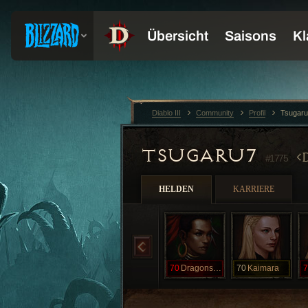
Diablo III
Community
Profil
Tsugar
TSUGARU7
#1775
HELDEN
KARRIERE
70
Dragonscale
70
Kaimara
7