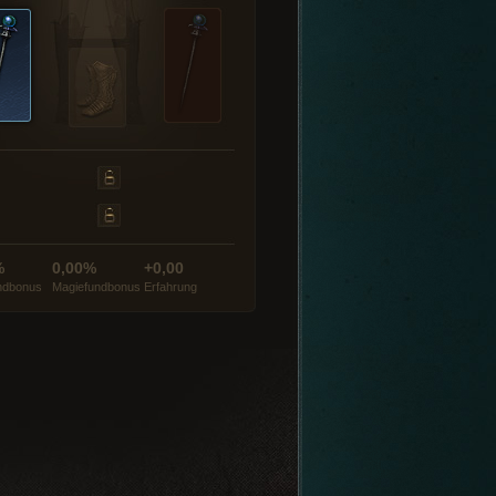
%
0,00%
+0,00
ndbonus
Magiefundbonus
Erfahrung