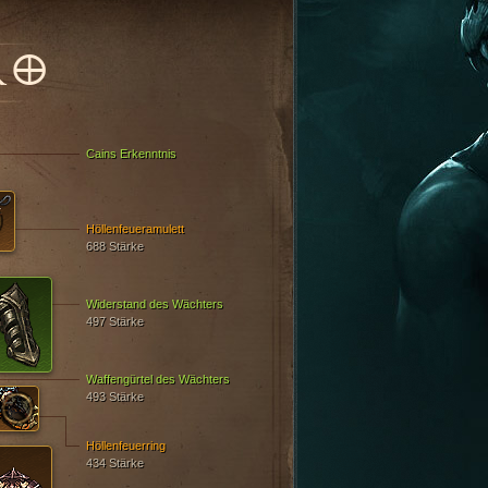
RO
Cains Erkenntnis
Höllenfeueramulett
688 Stärke
Widerstand des Wächters
497 Stärke
Waffengürtel des Wächters
493 Stärke
Höllenfeuerring
434 Stärke