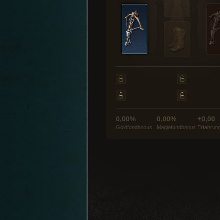
0,00%
0,00%
+0,00
Goldfundbonus
Magiefundbonus
Erfahrun