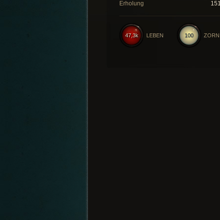
Erholung
15
47,3k
LEBEN
100
ZORN