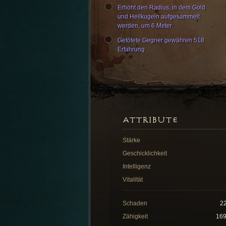
Erhöht den Radius, in dem Gold
und Heilkugeln aufgesammelt
werden, um 6 Meter
Getötete Gegner gewähren 518
Erfahrung
ATTRIBUTE
Stärke
Geschicklichkeit
Intelligenz
Vitalität
Schaden
2
Zähigkeit
16