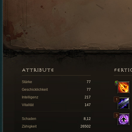
ATTRIBUTE
FERTI
Stärke
77
Geschicklichkeit
77
Intelligenz
217
Vitalität
147
Schaden
8,12
Zähigkeit
26502