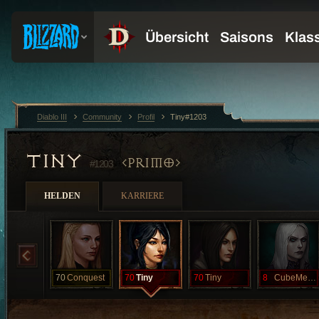
Diablo III
Community
Profil
Tiny#1203
TINY
PRIMO
#1203
HELDEN
KARRIERE
70
Conquest
70
Tiny
70
Tiny
8
CubeMeBaby