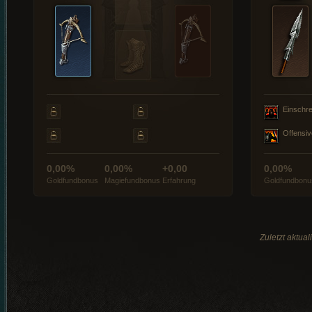
Einschre
Offensiv
0,00%
0,00%
+0,00
0,00%
Goldfundbonus
Magiefundbonus
Erfahrung
Goldfundbonu
Zuletzt aktua