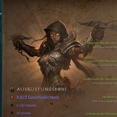
Stacheln des Marodeu
650 Geschicklichke
Brustpanzer des Marodeu
650 Geschicklichke
Handschuhe des Marodeu
975 Geschicklichke
AUSRÜSTUNGSBONI
9,822 Geschicklichkeit
Die Windro
626 Geschicklichke
5,743 Vitalität
(0) Sockel
Umhüllung des Marodeu