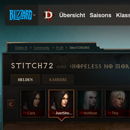
Diablo III
Community
Profil
Stitch72#1865
STITCH72
HOPELESS NO MOR
#1865
HELDEN
KARRIERE
70
Cara
70
JustShootMe
70
NoWizardHere
70
Tiny