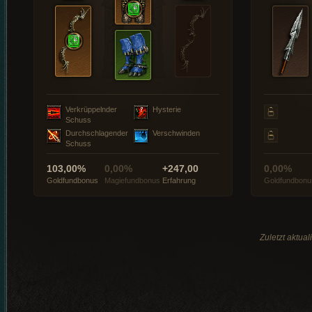
Verkrüppelnder
Hysterie
Schuss
Durchschlagender
Verschwinden
Schuss
103,00%
0,00%
+247,00
0,00%
Goldfundbonus
Magiefundbonus
Erfahrung
Goldfundbonu
Zuletzt aktua