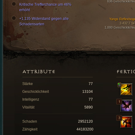
636 Geschicklichke
Kritische Trefferchance um 46%
erhöht
+1,135 Widerstand gegen alle
Yangs Reflexbog
3.432,7 S
Schadensarten
1,000 Geschicklichke
ATTRIBUTE
FERTI
Stärke
77
Geschicklichkeit
13104
Intelligenz
77
Vitalität
5890
Schaden
2952120
Zähigkeit
44183200