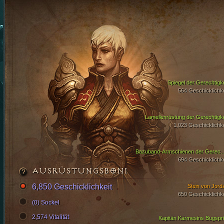
Spiegel der Gerechtigke
564 Geschicklichke
Lamellenrüstung der Gerechtigke
1,023 Geschicklichke
Bazuband-Armschienen der
694 Geschicklichke
AUSRÜSTUNGSBONI
6,850 Geschicklichkeit
Stein von Jord
650 Geschicklichke
(0) Sockel
2,574 Vitalität
Kapitän Karmesins Bugspri