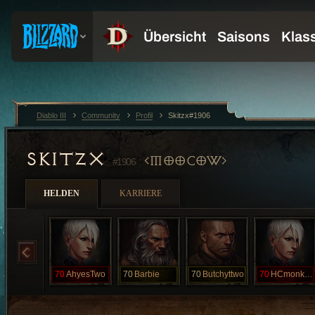
Diablo III
Community
Profil
Skitzx#1906
SKITZX
MOOCOW
#1906
HELDEN
KARRIERE
70
AhyesTwo
70
Barbie
70
Butchyttwo
70
HCmonkEY