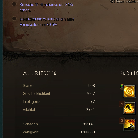
473 Geschicklichke
Kritische Trefferchance um 34%
erhöht
Reduziert die Abklingzeiten aller
Fertigkeiten um 39.5%
ATTRIBUTE
FERTI
Stärke
908
Geschicklichkeit
7067
Intelligenz
77
Vitalität
2721
Schaden
783141
Zähigkeit
9700360