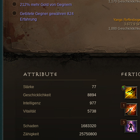
1,170 Geschicklichke
212% mehr Gold von Gegnern
Getötete Gegner gewähren 824
Erfahrung
Yangs Reflexbog
3.672,9 S
1,000 Geschicklichke
ATTRIBUTE
FERTI
Stärke
77
Geschicklichkeit
8894
Intelligenz
977
Vitalität
5738
Schaden
1683320
Zähigkeit
25750800