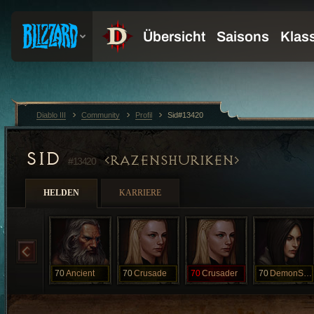
Diablo III
Community
Profil
Sid#13420
SID
RAZENSHURIKEN
#13420
HELDEN
KARRIERE
70
Ancient
70
Crusade
70
Crusader
70
DemonSlayer