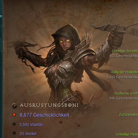
Unheilige Schulte
602 Geschicklichke
Käfig der Höllenbr
1,319 Geschicklichke
Teuflische Greif
936 Geschicklichke
AUSRÜSTUNGSBONI
8,677 Geschicklichkeit
Zurückhaltu
5,591 Vitalität
(0) Sockel
Unheilige Platt