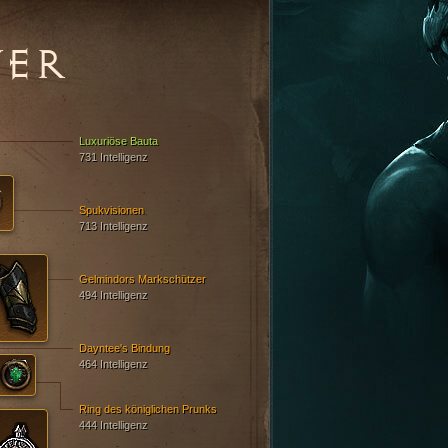
VER
Luxuriöse Bauta
731 Intelligenz
Spukvisionen
713 Intelligenz
Gelmindors Markschützer
494 Intelligenz
Dayntee's Bindung
464 Intelligenz
Ring des königlichen Prunks
444 Intelligenz