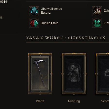
30916
Überwältigende
Zah
Essenz
NZ
Dunkle Ernte
Ein
KANAIS WÜRFEL: EIGENSCHAFTEN
Waffe
Rüstung
Schm