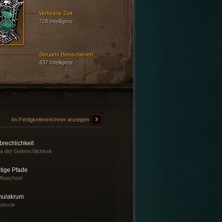
Verlorene Zeit
728 Intelligenz
Steuarts Beinschienen
437 Intelligenz
Im Fertigkeitenrechner anzeigen
rechlichkeit
a der Gebrechlichkeit
tige Pfade
ffwechsel
mulakrum
ervoir