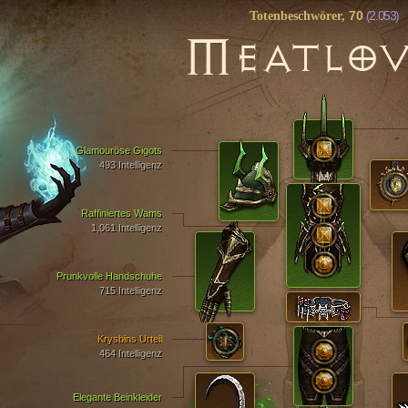
70
(2.053)
Totenbeschwörer,
M
EATLO
Glamouröse Gigots
493 Intelligenz
Raffiniertes Wams
1,061 Intelligenz
Prunkvolle Handschuhe
715 Intelligenz
Krysbins Urteil
464 Intelligenz
Elegante Beinkleider