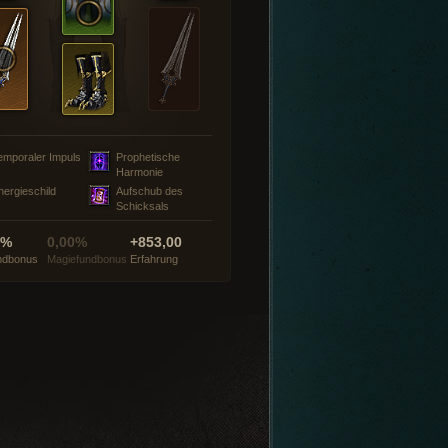
emporaler Impuls
Prophetische
Harmonie
nergieschild
Aufschub des
Schicksals
0%
0,00%
+853,00
ndbonus
Magiefundbonus
Erfahrung