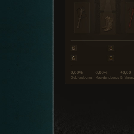
0,00%
0,00%
+0,00
Goldfundbonus
Magiefundbonus
Erfahrun