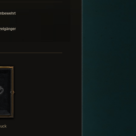
nbewehrt
zelgänger
uck