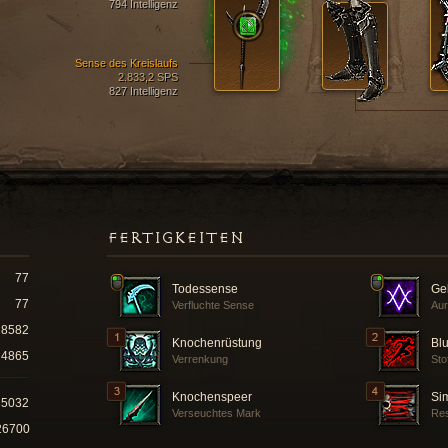
794 Intelligenz
Sense des Kreislaufs
2.833,2 SPS
827 Intelligenz
FERTIGKEITEN
77
Todessense
Geb
77
Verfluchte Sense
Aur
8582
Knochenrüstung
Blu
4865
Verrenkung
Sto
Knochenspeer
Si
85032
Verseuchtes Mark
Res
26700