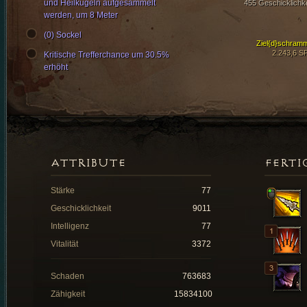
und Heilkugeln aufgesammelt
455 Geschicklichke
werden, um 8 Meter
(0) Sockel
Ziel{d}schram
2.243,6 S
Kritische Trefferchance um 30.5%
erhöht
ATTRIBUTE
FERTI
Stärke
77
Geschicklichkeit
9011
Intelligenz
77
Vitalität
3372
Schaden
763683
Zähigkeit
15834100