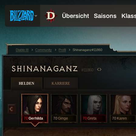
Diablo III
Community
Profil
Shinanaganz#11860
SHINANAGANZ
#11860
HELDEN
KARRIERE
70
Gerhilda
70
Ginge
70
Greta
70
Karen