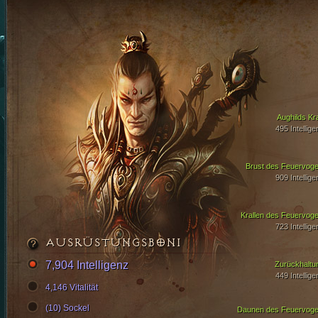
Aughilds Kra
495 Intellige
Brust des Feuervoge
909 Intellige
Krallen des Feuervoge
723 Intellige
AUSRÜSTUNGSBONI
7,904 Intelligenz
Zurückhaltu
449 Intellige
4,146 Vitalität
(10) Sockel
Daunen des Feuervoge