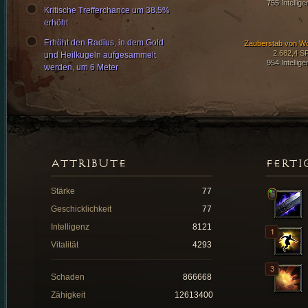
755 Intellige
Kritische Trefferchance um 38.5%
erhöht
Erhöht den Radius, in dem Gold
Zauberstab von W
2.682,4 S
und Heilkugeln aufgesammelt
954 Intellige
werden, um 6 Meter
ATTRIBUTE
FERTI
Stärke
77
Geschicklichkeit
77
Intelligenz
8121
Vitalität
4293
Schaden
866668
Zähigkeit
12613400