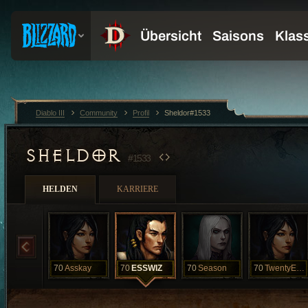
Diablo III
Community
Profil
Sheldor#1533
SHELDOR
#1533
HELDEN
KARRIERE
70
Asskay
70
ESSWIZ
70
Season
70
TwentyEightS