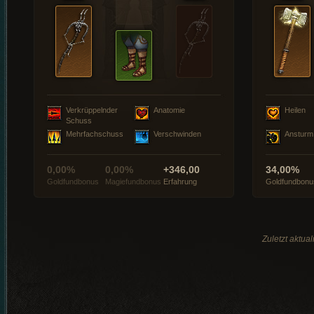
Verkrüppelnder
Anatomie
Heilen
Schuss
Mehrfachschuss
Verschwinden
Ansturm
0,00%
0,00%
+346,00
34,00%
Goldfundbonus
Magiefundbonus
Erfahrung
Goldfundbonu
Zuletzt aktua