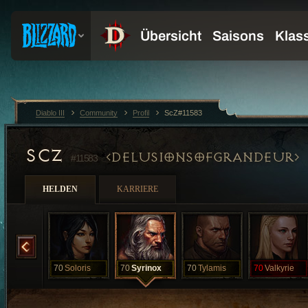
Diablo III
Community
Profil
ScZ#11583
SCZ
DELUSIONSOFGRANDEUR
#11583
HELDEN
KARRIERE
Shadow
70
Soloris
70
Syrinox
70
Tylamis
70
Valkyrie