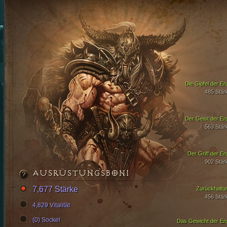
Die Gipfel der Er
485 Stär
Der Geist der Er
563 Stär
Der Griff der Er
902 Stär
AUSRÜSTUNGSBONI
7,677 Stärke
Zurückhaltu
456 Stär
4,829 Vitalität
(0) Sockel
Das Gewicht der Er