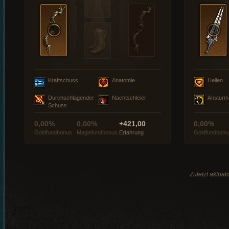
Kraftschuss
Anatomie
Heilen
Durchschlagender
Nachtschleier
Ansturm
Schuss
0,00%
0,00%
+421,00
0,00%
Goldfundbonus
Magiefundbonus
Erfahrung
Goldfundbonu
Zuletzt aktual