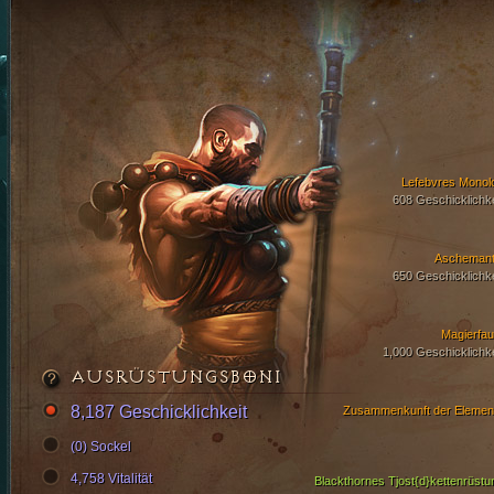
Lefebvres Monol
608 Geschicklichke
Aschemant
650 Geschicklichke
Magierfau
1,000 Geschicklichke
AUSRÜSTUNGSBONI
8,187 Geschicklichkeit
Zusammenkunft der Elemen
(0) Sockel
4,758 Vitalität
Blackthornes Tjost{d}kettenrüstu