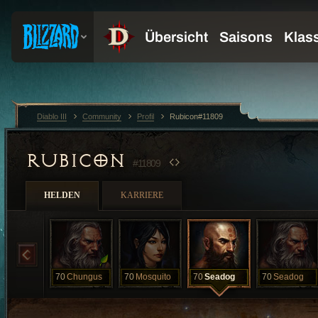
Diablo III
Community
Profil
Rubicon#11809
RUBICON
#11809
HELDEN
KARRIERE
70
Chungus
70
Mosquito
70
Seadog
70
Seadog