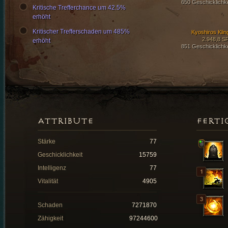
650 Geschicklichke
Kritische Trefferchance um 42.5%
erhöht
Kritischer Trefferschaden um 485%
Kyoshiros Klin
2.948,8 S
erhöht
851 Geschicklichke
ATTRIBUTE
FERTI
Stärke
77
Geschicklichkeit
15759
Intelligenz
77
Vitalität
4905
Schaden
7271870
Zähigkeit
97244600