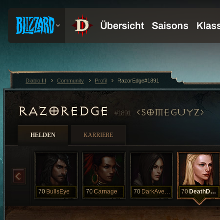
Diablo III
Community
Profil
RazorEdge#1891
RAZOREDGE
SOMEGUYZ
#1891
HELDEN
KARRIERE
70
BullsEye
70
Carnage
70
DarkAvenger
70
DeathDealer