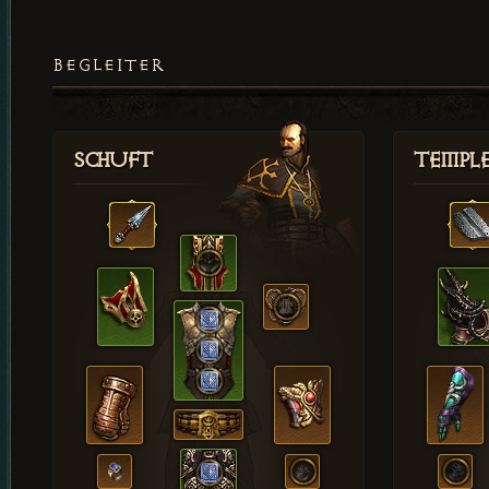
BEGLEITER
Schuft
Templ