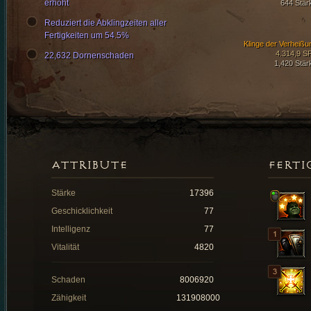
erhöht
644 Stär
Reduziert die Abklingzeiten aller
Fertigkeiten um 54.5%
Klinge der Verheißu
4.314,9 S
22,632 Dornenschaden
1,420 Stär
ATTRIBUTE
FERTI
Stärke
17396
Geschicklichkeit
77
Intelligenz
77
Vitalität
4820
Schaden
8006920
Zähigkeit
131908000