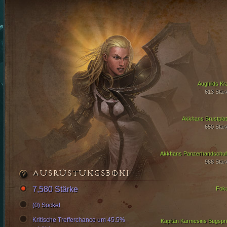
Aughilds Kra
613 Stär
Akkhans Brustplat
650 Stär
Akkhans Panzerhandschu
988 Stär
AUSRÜSTUNGSBONI
7,580 Stärke
Fok
(0) Sockel
Kritische Trefferchance um 45.5%
Kapitän Karmesins Bugspri