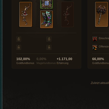
Einschre
Offensiv
102,00%
0,00%
+1.171,00
66,00%
Goldfundbonus
Magiefundbonus
Erfahrung
Goldfundbonu
Zuletzt aktua