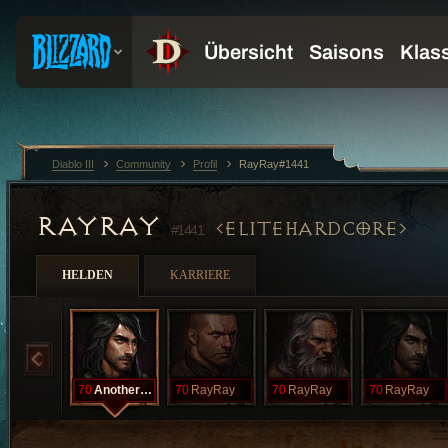
Diablo III
Community
Profil
RayRay#1441
RAYRAY
ELITEHARDCORE
#1441
HELDEN
KARRIERE
70
AnotherOne
70
RayRay
70
RayRay
70
RayRay