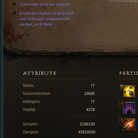
572 Geschicklichke
216% mehr Gold von Gegnern
Erhöht den Radius, in dem Gold
und Heilkugeln aufgesammelt
werden, um 8 Meter
ATTRIBUTE
FERTI
Stärke
77
Geschicklichkeit
13695
Intelligenz
77
Vitalität
4278
Schaden
2186130
Zähigkeit
45910200