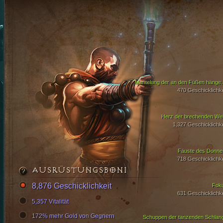
Mantelung der a
470 Geschicklichke
Herz der brechenden Wel
1,327 Geschicklichke
Fäuste des Donne
718 Geschicklichke
AUSRÜSTUNGSBONI
8,876 Geschicklichkeit
Fok
631 Geschicklichke
5,357 Vitalität
172% mehr Gold von Gegnern
Schuppen der tanzenden Schlan