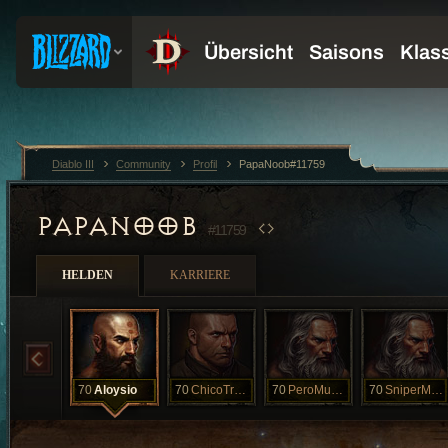
Diablo III
Community
Profil
PapaNoob#11759
PAPANOOB
#11759
HELDEN
KARRIERE
70
Aloysio
70
ChicoTreva
70
PeroMucho
70
SniperMangol