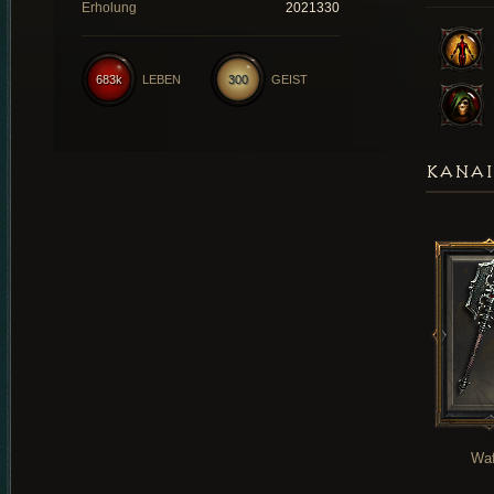
Erholung
2021330
683k
LEBEN
300
GEIST
KANAI
Waf