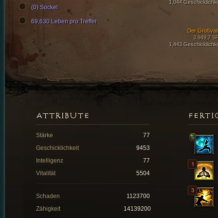
1,044 Geschicklichke
(0) Sockel
69,630 Leben pro Treffer
Der Großvat
3.949,7 S
1,443 Geschicklichke
ATTRIBUTE
FERTI
Stärke
77
Geschicklichkeit
9453
Intelligenz
77
Vitalität
5504
Schaden
1123700
Zähigkeit
14139200