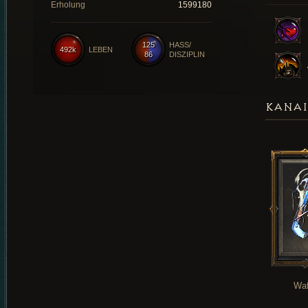
Erholung
1599180
125
HASS/
492k
LEBEN
86
DISZIPLIN
KANAI
Waf