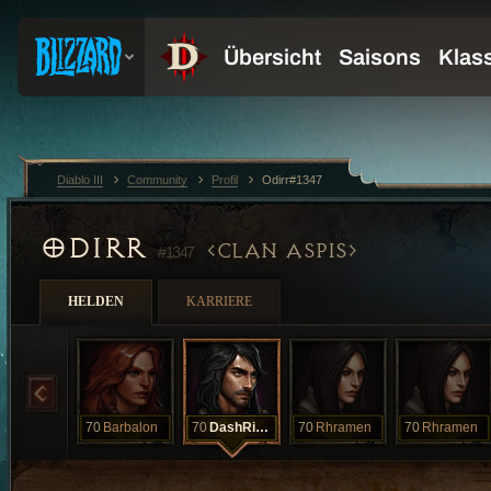
Diablo III
Community
Profil
Odirr#1347
ODIRR
CLAN ASPIS
#1347
HELDEN
KARRIERE
70
Barbalon
70
DashRiprock
70
Rhramen
70
Rhramen