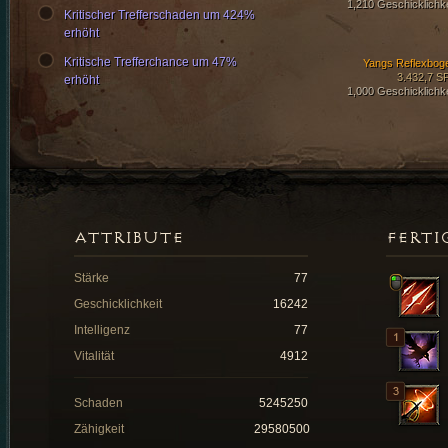
1,210 Geschicklichke
Kritischer Trefferschaden um 424%
erhöht
Kritische Trefferchance um 47%
Yangs Reflexbog
3.432,7 S
erhöht
1,000 Geschicklichke
ATTRIBUTE
FERTI
Stärke
77
Geschicklichkeit
16242
Intelligenz
77
Vitalität
4912
Schaden
5245250
Zähigkeit
29580500