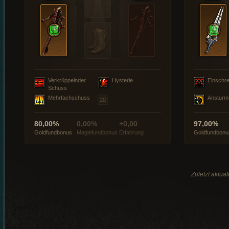
Verkrüppelnder
Hysterie
Einschre
Schuss
Mehrfachschuss
Ansturm
80,00%
0,00%
+0,00
97,00%
Goldfundbonus
Magiefundbonus
Erfahrung
Goldfundbonu
Zuletzt aktua